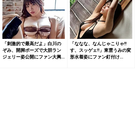
「刺激的で最高だよ」白川の
「ななな、なんじゃこりゃ!!
ぞみ、開脚ポーズで大胆ラン
す、スッゲェ!!」東雲うみの変
ジェリー姿公開にファン大興
形水着姿にファン釘付け...
奮