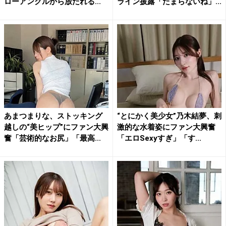
ローアングルから放たれる...
ライン披露「たまらないね」...
あまつまりな、ストッキング
“とにかく美少女”乃木結夢、刺
越しの“美ヒップ”にファン大興
激的な水着姿にファン大興奮
奮「芸術的なお尻」「最高...
「エロSexyすぎ」「す...