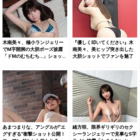
木南美々、極小ランジェリー
『優しく叩いてください』木
でM字開脚の大胆ポーズ披露
南美々、美ヒップ突き出した
「ドMのむちむち…」ショッ
大胆ショットでファンを魅了
ト...
あまつまりな、アングルが“エ
緒方咲、限界ギリギリのセク
グすぎる”衝撃ショット公開！
シーランジェリーで見事なS字