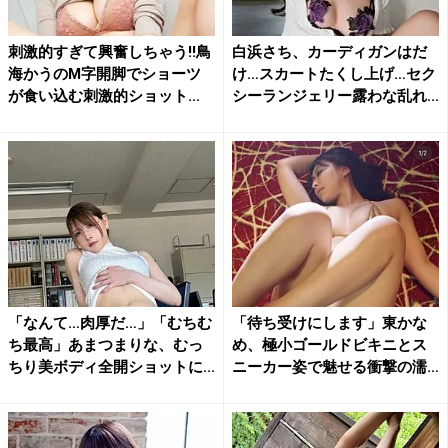
刺激的すぎて興奮しちゃう!!鳥
白浜さち、カーディガンはだ
海かうのM字開脚でショーツ
け…スカートたくし上げ…セク
が食い込む刺激的ショット...
シーランジェリー露わな乱れ...
「なんて…肉厚だ…」「むちむ
「待ち受けにします」東かな
ち最高」あまつまりな、むっ
め、極小ゴールドビキニとス
ちり美ボディ全開ショットに...
ニーカー姿で魅せる衝撃の濡
れ...