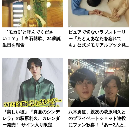
「”モカQ”と呼んでくださ
ピュアで切ないラブストーリ
い！？」上白石萌歌、24歳誕
ー『たとえあなたを忘れて
生日を報告
も』公式メモリアルブック発
売
『美しい彼』『真夏のシンデ
八木勇征、親友の萩原利久と
レラ』の萩原利久、カレンダ
のプライベートショット連投
ー発売！ サイン入り限定
にファン歓喜！『あー2人と
版、...
も...