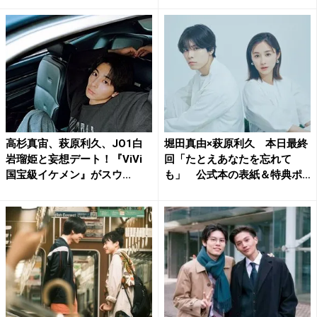
高杉真宙、萩原利久、JO1白
堀田真由×萩原利久 本日最終
岩瑠姫と妄想デート！『ViVi
回「たとえあなたを忘れて
国宝級イケメン』がスウ...
も」 公式本の表紙＆特典ポ
ス...