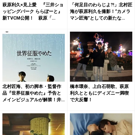
萩原利久×見上愛 『三井ショ
「何足目のわらじよ⁈」北村匠
ッピングパーク ららぽーと』
海が萩原利久を撮影！“カメラ
新TVCM公開！ 萩原「...
マン匠海”としての新たな...
北村匠海、初の脚本・監督作
橋本環奈、上白石萌歌、萩原
品『世界征服やめた』予告と
利久とともにディズニー満喫
メインビジュアルが解禁！井
で大反響！
浦...