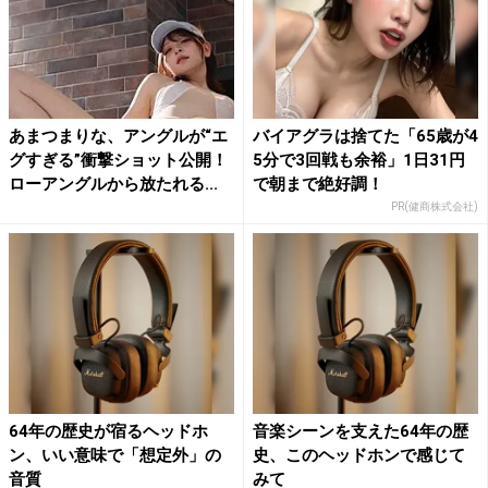
あまつまりな、アングルが“エ
バイアグラは捨てた「65歳が4
グすぎる”衝撃ショット公開！
5分で3回戦も余裕」1日31円
ローアングルから放たれる...
で朝まで絶好調！
PR(健商株式会社)
64年の歴史が宿るヘッドホ
音楽シーンを支えた64年の歴
ン、いい意味で「想定外」の
史、このヘッドホンで感じて
音質
みて