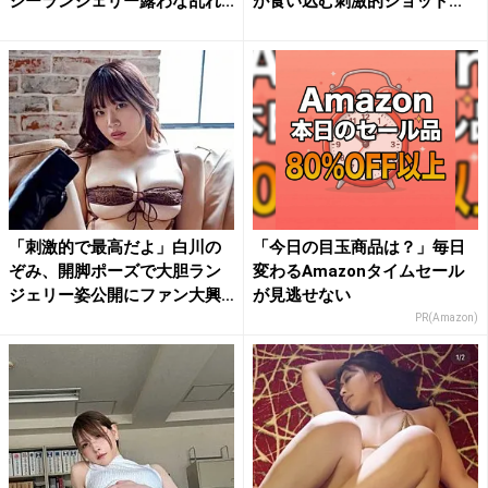
シーランジェリー露わな乱れ...
が食い込む刺激的ショット...
「刺激的で最高だよ」白川の
「今日の目玉商品は？」毎日
ぞみ、開脚ポーズで大胆ラン
変わるAmazonタイムセール
ジェリー姿公開にファン大興
が見逃せない
奮
PR(Amazon)