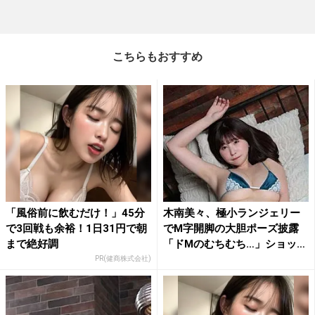
こちらもおすすめ
「風俗前に飲むだけ！」45分
木南美々、極小ランジェリー
で3回戦も余裕！1日31円で朝
でM字開脚の大胆ポーズ披露
まで絶好調
「ドMのむちむち…」ショッ
ト...
PR(健商株式会社)