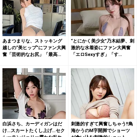
あまつまりな、ストッキング
“とにかく美少女”乃木結夢、刺
越しの“美ヒップ”にファン大興
激的な水着姿にファン大興奮
奮「芸術的なお尻」「最高...
「エロSexyすぎ」「す...
白浜さち、カーディガンはだ
刺激的すぎて興奮しちゃう!!鳥
け…スカートたくし上げ…セク
海かうのM字開脚でショーツ