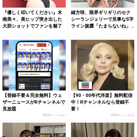
『優しく叩いてください』木
緒方咲、限界ギリギリのセク
南美々、美ヒップ突き出した
シーランジェリーで見事なS字
大胆ショットでファンを魅了
ライン披露「たまらないね」...
【登録不要＆完全無料】ウェ
【90・00年代洋楽】無料配信
ザーニュースがRチャンネルで
中！Rチャンネルなら登録不
見放題
要！
PR(Rチャンネル)
PR(Rチャンネル)