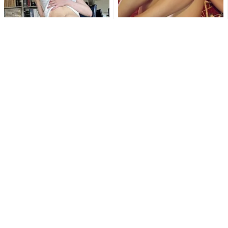
「なんて…肉厚だ…」「むちむ
「待ち受けにします」東かな
ち最高」あまつまりな、むっ
め、極小ゴールドビキニとス
ちり美ボディ全開ショットに...
ニーカー姿で魅せる衝撃の濡
れ...
「ななな、なんじゃこりゃ!!
「え、こんなセールやってた
す、スッゲェ!!」東雲うみの変
の？」80％OFF以上が続々登
形水着姿にファン釘付け...
場！Amazonの本気が...
PR(Amazon)