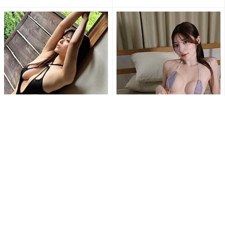
「ななな、なんじゃこりゃ!!
“とにかく美少女”乃木結夢、刺
す、スッゲェ!!」東雲うみの変
激的な水着姿にファン大興奮
形水着姿にファン釘付け...
「エロSexyすぎ」「す...