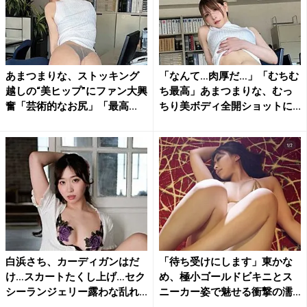
あまつまりな、ストッキング
「なんて…肉厚だ…」「むちむ
越しの“美ヒップ”にファン大興
ち最高」あまつまりな、むっ
奮「芸術的なお尻」「最高...
ちり美ボディ全開ショットに...
白浜さち、カーディガンはだ
「待ち受けにします」東かな
け…スカートたくし上げ…セク
め、極小ゴールドビキニとス
シーランジェリー露わな乱れ...
ニーカー姿で魅せる衝撃の濡
れ...