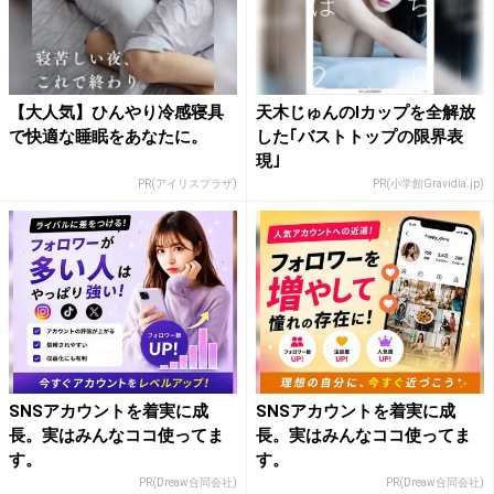
【大人気】ひんやり冷感寝具
天木じゅんのIカップを全解放
で快適な睡眠をあなたに。
した｢バストトップの限界表
現｣
PR(アイリスプラザ)
PR(小学館Gravidia.jp)
SNSアカウントを着実に成
SNSアカウントを着実に成
長。実はみんなココ使ってま
長。実はみんなココ使ってま
す。
す。
PR(Dreaw合同会社)
PR(Dreaw合同会社)