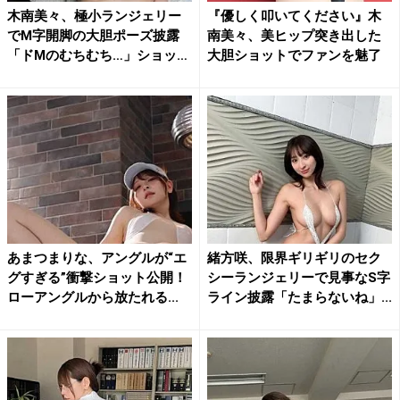
木南美々、極小ランジェリー
『優しく叩いてください』木
でM字開脚の大胆ポーズ披露
南美々、美ヒップ突き出した
「ドMのむちむち…」ショッ
大胆ショットでファンを魅了
ト...
あまつまりな、アングルが“エ
緒方咲、限界ギリギリのセク
グすぎる”衝撃ショット公開！
シーランジェリーで見事なS字
ローアングルから放たれる...
ライン披露「たまらないね」...