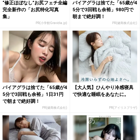
“修正ほぼなし”お尻フェチ全編
バイアグラは捨てた「65歳が4
完全新作の「お尻特化写真
5分で3回戦も余裕」980円で
集」
朝まで絶好調！
PR(小学館Gravidia.jp)
PR(健商株式会社)
バイアグラは捨てた「65歳が4
【大人気】ひんやり冷感寝具
5分で3回戦も余裕」1日31円
で快適な睡眠をあなたに。
で朝まで絶好調！
PR(健商株式会社)
PR(アイリスプラザ)