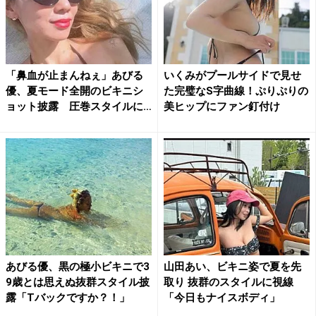
「鼻血が止まんねぇ」あびる
いくみがプールサイドで見せ
優、夏モード全開のビキニシ
た完璧なS字曲線！ぷりぷりの
ョット披露 圧巻スタイルに
美ヒップにファン釘付け
フ...
あびる優、黒の極小ビキニで3
山田あい、ビキニ姿で夏を先
9歳とは思えぬ抜群スタイル披
取り 抜群のスタイルに視線
露「Tバックですか？！」
「今日もナイスボディ」