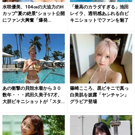
水咲優美、104㎝の大迫力のH
「最高のカラダすぎる」池田
カップ“夏の絶景”ショット公開
レイラ、透明感あふれる白ビ
にファン大興奮「爆発...
キニショットでファンを魅了
あの衝撃の貝殻水着から３０
篠崎こころ、黒ビキニで真っ
数年・・・武田久美子57才、
白美肌を披露「ヤンチャン」
大胆ビキニショットが「スタ...
グラビア登場