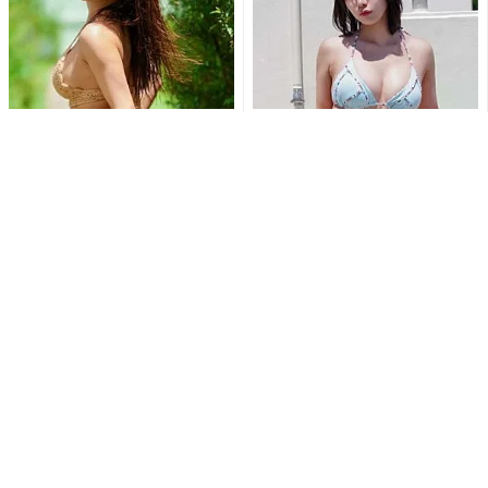
いくみ、夏感全開のバックシ
髙峰じゅり、大迫力Iカップの
ョットで美ヒップ披露 爽や
“マシュマロボディ”でファンを
かセクシーな姿に反響続出
魅了「本当にお美しい！...
「魅...