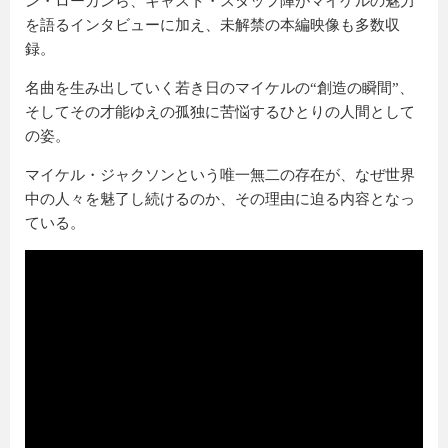
ン・ローガンら、キャスト・スタッフ陣がマイケルの魅力
を語るインタビューに加え、未解禁の本編映像も多数収
録。
名曲を生み出していく若き日のマイケルの“創造の瞬間”、
そしてその才能ゆえの孤独に苦悩するひとりの人間として
の姿。
マイケル・ジャクソンという唯一無二の存在が、なぜ世界
中の人々を魅了し続けるのか、その理由に迫る内容となっ
ている。