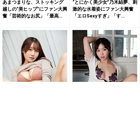
あまつまりな、ストッキング
“とにかく美少女”乃木結夢、刺
越しの“美ヒップ”にファン大興
激的な水着姿にファン大興奮
奮「芸術的なお尻」「最高...
「エロSexyすぎ」「す...
刺激的すぎて興奮しちゃう!!鳥
白浜さち、カーディガンはだ
海かうのM字開脚でショーツ
け…スカートたくし上げ…セク
が食い込む刺激的ショット...
シーランジェリー露わな乱れ...