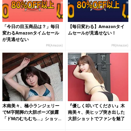
「今日の目玉商品は？」毎日
【毎日変わる】Amazonタイ
変わるAmazonタイムセール
ムセールが見逃せない！
が見逃せない
PR(Amazon)
PR(Amazon)
木南美々、極小ランジェリー
『優しく叩いてください』木
でM字開脚の大胆ポーズ披露
南美々、美ヒップ突き出した
「ドMのむちむち…」ショッ
大胆ショットでファンを魅了
ト...