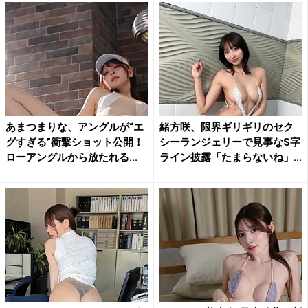
あまつまりな、アングルが“エ
緒方咲、限界ギリギリのセク
グすぎる”衝撃ショット公開！
シーランジェリーで見事なS字
ローアングルから放たれる...
ライン披露「たまらないね」...