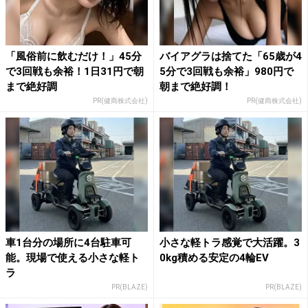
「風俗前に飲むだけ！」45分
バイアグラは捨てた「65歳が4
で3回戦も余裕！1日31円で朝
5分で3回戦も余裕」980円で
まで絶好調
朝まで絶好調！
PR(健商株式会社)
PR(健商株式会社)
車1台分の場所に4台駐車可
小さな軽トラ感覚で大活躍。3
能。現場で使える小さな軽ト
0kg積める安定の4輪EV
ラ
PR(BLAZE)
PR(BLAZE)