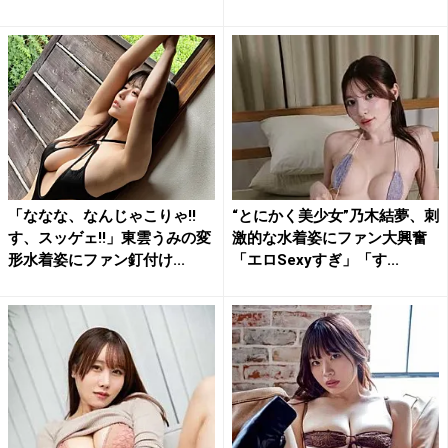
れ...
「ななな、なんじゃこりゃ!!
“とにかく美少女”乃木結夢、刺
す、スッゲェ!!」東雲うみの変
激的な水着姿にファン大興奮
形水着姿にファン釘付け...
「エロSexyすぎ」「す...