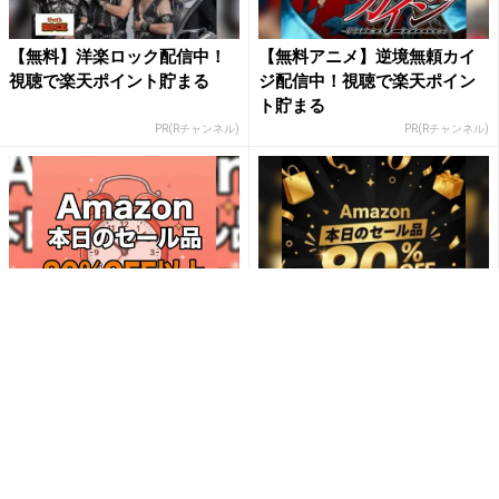
【無料】洋楽ロック配信中！
【無料アニメ】逆境無頼カイ
視聴で楽天ポイント貯まる
ジ配信中！視聴で楽天ポイン
ト貯まる
PR(Rチャンネル)
PR(Rチャンネル)
「今日の目玉商品は？」毎日
「え、こんなセールやってた
変わるAmazonタイムセール
の？」80％OFF以上が続々登
が見逃せない
場！Amazonの本気が...
PR(Amazon)
PR(Amazon)