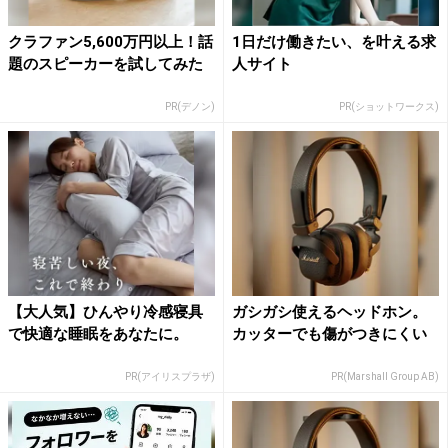
クラファン5,600万円以上！話
1日だけ働きたい、を叶える求
題のスピーカーを試してみた
人サイト
PR(デノン)
PR(ショットワークス)
【大人気】ひんやり冷感寝具
ガシガシ使えるヘッドホン。
で快適な睡眠をあなたに。
カッターでも傷がつきにくい
PR(アイリスプラザ)
PR(Marshall Group AB)