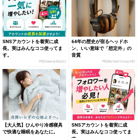
SNSアカウントを着実に成
64年の歴史が宿るヘッドホ
長。実はみんなココ使ってま
ン、いい意味で「想定外」の
す。
音質
PR(Dreaw合同会社)
PR(Marshall Group AB)
【大人気】ひんやり冷感寝具
SNSアカウントを着実に成
で快適な睡眠をあなたに。
長。実はみんなココ使ってま