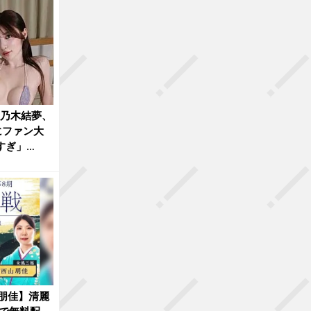
”乃木結夢、
にファン大
すぎ」
朋佳】清麗