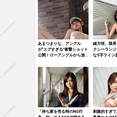
あまつまりな、アングル
緒方咲、限界
が“エグすぎる”衝撃ショット
クシーランジ
公開！ローアングルから放
なS字ライン
たれる...
いね」...
「持ち家を売る時のNG行
刺激的すぎて