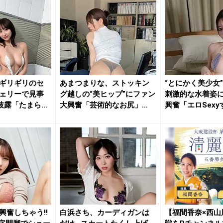
ギリギリのセ
あまつまりな、ストッキン
“とにかく美少女
ェリーで見事
グ越しの“美ヒップ”にファン
刺激的な水着姿
披露「たまらな
大興奮「芸術的なお尻」
興奮「エロSexy
「最高...
「す...
興奮しちゃう!!
白浜さち、カーディガンは
【福間香奈×西山