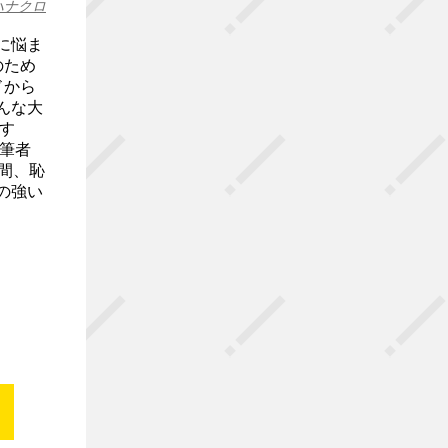
ハナクロ
に悩ま
のため
ドから
んな大
す
筆者
間、恥
の強い