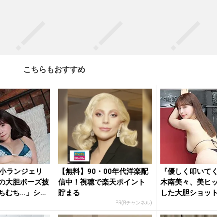
こちらもおすすめ
小ランジェリ
【無料】90・00年代洋楽配
『優しく叩いて
の大胆ポーズ披
信中！視聴で楽天ポイント
木南美々、美ヒ
ちむち…」ショ
貯まる
した大胆ショッ
を魅了
PR(Rチャンネル)