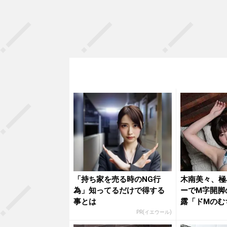
「持ち家を売る時のNG行
木南美々、極
為」知ってるだけで得する
ーでM字開脚
事とは
露「ドMのむ
ット...
PR(イエウール)