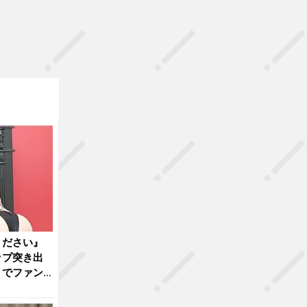
ください』
ップ突き出
トでファン