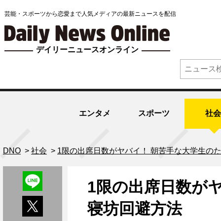
芸能・スポーツから恋愛まで人気メディアの最新ニュースを配信
デイリーニュースオンライン
エンタメ
スポーツ
社会
DNO
>
社会
>
1限の出席日数がヤバイ！ 朝苦手な大学生の
1限の出席日数が
寝坊回避方法