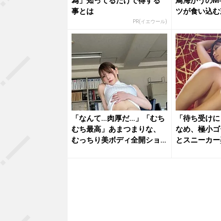
為」知ってるだけで得する
鳥海かうのM
事とは
ツが食い込む
ト...
PR(イエウール)
「なんて…肉厚だ…」「むち
「待ち受けに
むち最高」あまつまりな、
なめ、極小ゴ
むっちり美ボディ全開ショ
とスニーカー
ットに...
撃の濡れ...