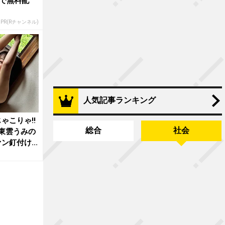
で無料配
PR(Rチャンネル)
人気記事ランキング
ゃこりゃ!!
総合
社会
」東雲うみの
釘付け...