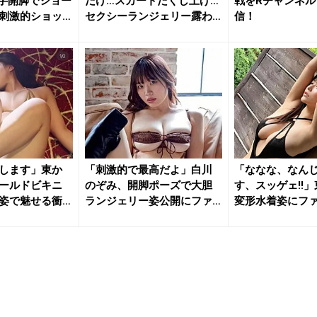
字開脚でショー
だけ…スカートたくし上げ…
戦をRチャンネル
刺激的ショッ
セクシーランジェリー露わ
信！
な乱れ...
します」東か
「刺激的で最高だよ」白川
「ななな、なんじ
ールドビキニ
のぞみ、開脚ポーズで大胆
す、スッゲェ!!
姿で魅せる衝
ランジェリー姿公開にファ
変形水着姿にファン
ン大興奮