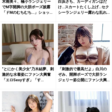
木南美々、極小ランジェリー
白浜さち、カーディガンはだ
でM字開脚の大胆ポーズ披露
け…スカートたくし上げ…セク
「ドMのむちむち…」ショッ
シーランジェリー露わな乱れ...
ト...
“とにかく美少女”乃木結夢、刺
「刺激的で最高だよ」白川の
激的な水着姿にファン大興奮
ぞみ、開脚ポーズで大胆ラン
「エロSexyすぎ」「す...
ジェリー姿公開にファン大興
奮