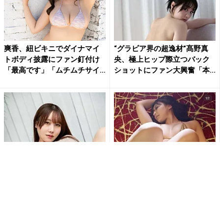
爽香、紐ビキニでダイナマイ
“グラビア界の超逸材”髙野真
トボディ披露にファン釘付け
央、極上ヒップ際立つバック
「最高です」「ムチムチサイ
ショットにファン大興奮「本...
コ...
刺激的すぎて興奮しちゃう!!鳥
「待ち受けにします」東かな
海かうのM字開脚でショーツ
め、極小ゴールドビキニとス
が食い込む刺激的ショット...
ニーカー姿で魅せる衝撃の濡
れ...