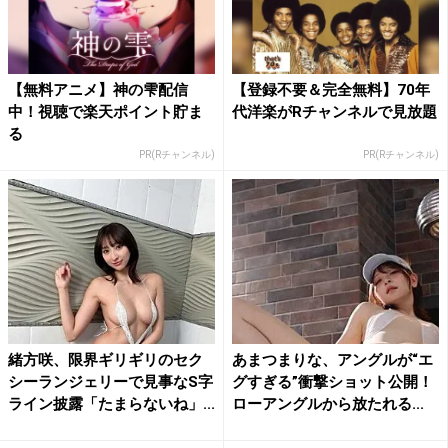
【無料アニメ】神の雫配信
【登録不要＆完全無料】70年
中！視聴で楽天ポイント貯ま
代洋楽がRチャンネルで見放題
る
PR(Rチャンネル)
PR(Rチャンネル)
緒方咲、限界ギリギリのセク
あまつまりな、アングルが“エ
シーランジェリーで見事なS字
グすぎる”衝撃ショット公開！
ライン披露「たまらないね」...
ローアングルから放たれる...