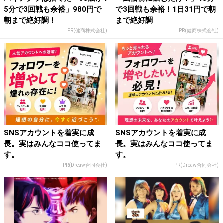
5分で3回戦も余裕」980円で
で3回戦も余裕！1日31円で朝
朝まで絶好調！
まで絶好調
PR(健商株式会社)
PR(健商株式会社)
SNSアカウントを着実に成
SNSアカウントを着実に成
長。実はみんなココ使ってま
長。実はみんなココ使ってま
す。
す。
PR(Dreaw合同会社)
PR(Dreaw合同会社)