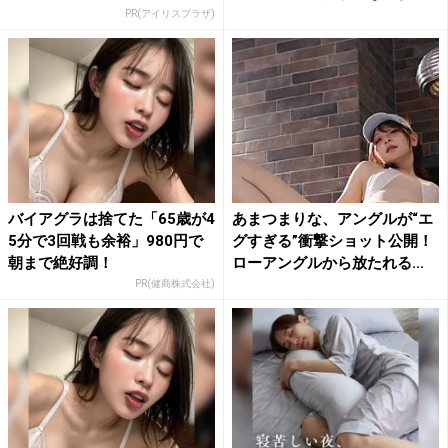
PR(アイリスプラザ)
バイアグラは捨てた「65歳が4
あまつまりな、アングルが“エ
5分で3回戦も余裕」980円で
グすぎる”衝撃ショット公開！
朝まで絶好調！
ローアングルから放たれる...
PR(健商株式会社)