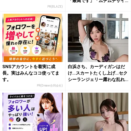
「最高です」「ムチムチサイ
コ...
PR(BLAZE)
SNSアカウントを着実に成
白浜さち、カーディガンはだ
長。実はみんなココ使ってま
け…スカートたくし上げ…セク
す。
シーランジェリー露わな乱れ...
PR(Dreaw合同会社)