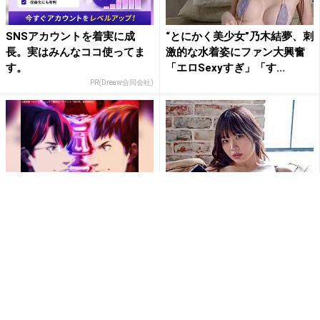
SNSアカウントを着実に成
“とにかく美少女”乃木結夢、刺
長。実はみんなココ使ってま
激的な水着姿にファン大興奮
す。
「エロSexyすぎ」「す...
PR(Dreaw合同会社)
【神の雫】ワインの知識が深
「刺激的で最高だよ」白川の
まる！無料で見るならRチャン
ぞみ、開脚ポーズで大胆ラン
ネル
ジェリー姿公開にファン大興
奮
PR(Rチャンネル)