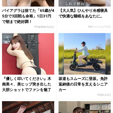
バイアグラは捨てた「65歳が4
【大人気】ひんやり冷感寝具
5分で3回戦も余裕」1日31円
で快適な睡眠をあなたに。
で朝まで絶好調！
PR(健商株式会社)
PR(アイリスプラザ)
『優しく叩いてください』木
坂道もスムーズに登坂。免許
南美々、美ヒップ突き出した
返納後の日常を支えるシニア
大胆ショットでファンを魅了
カー
PR(BLAZE)