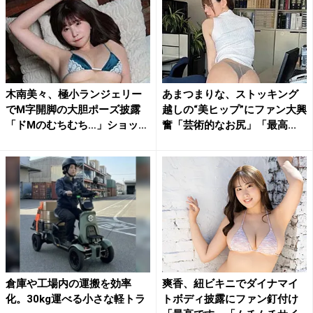
木南美々、極小ランジェリー
あまつまりな、ストッキング
でM字開脚の大胆ポーズ披露
越しの“美ヒップ”にファン大興
「ドMのむちむち…」ショッ
奮「芸術的なお尻」「最高...
ト...
倉庫や工場内の運搬を効率
爽香、紐ビキニでダイナマイ
化。30kg運べる小さな軽トラ
トボディ披露にファン釘付け