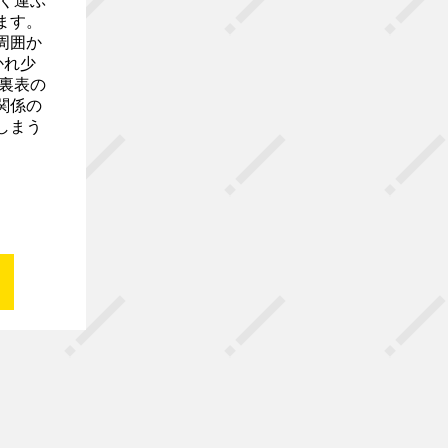
く運ぶ
ます。
周囲か
かれ少
裏表の
関係の
しまう