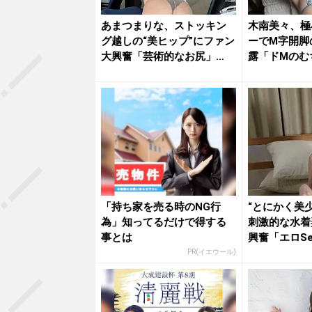
あまつまりな、ストッキン
木南美々、極
グ越しの“美ヒップ”にファン
ーでM字開脚
大興奮「芸術的なお尻」
露「ドMのむ
「最高...
ット...
「持ち家を売る時のNG行
“とにかく美
為」知ってるだけで得する
刺激的な水着
事とは
興奮「エロSe
「す...
PR(イエウール)