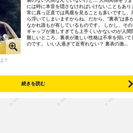
裏のない人間なんていないけど… 人間関係をうま
には時に本音を隠さなければいけないこともあり
常に真っ正直では馬鹿を見ることも多いですし、
ら浮いてしまいますからね。だから、“裏表”は多
なかれ誰もが有しているものです。 しかし、その
ギャップが激しすぎても上手くいかないのが人間
難しいところ。裏表が激しい性格は不幸を招いて
のです。 いい人過ぎて近寄れない？ 裏表の激...
は？
続きを読む