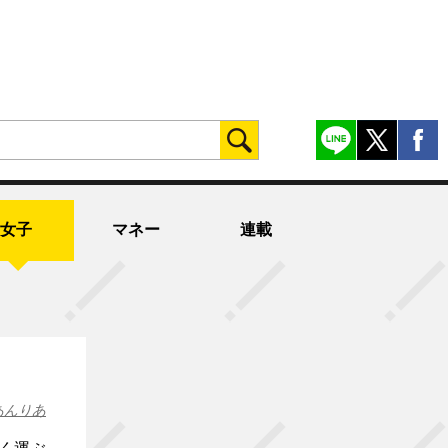
女子
マネー
連載
あんりあ