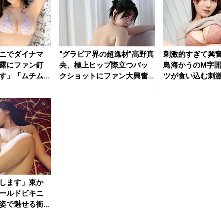
ニでダイナマ
“グラビア界の超逸材”髙野真
刺激的すぎて興奮
露にファン釘
央、極上ヒップ際立つバッ
鳥海かうのM字
す」「ムチム
クショットにファン大興奮
ツが食い込む刺
「本...
ト...
します」東か
ールドビキニ
姿で魅せる衝