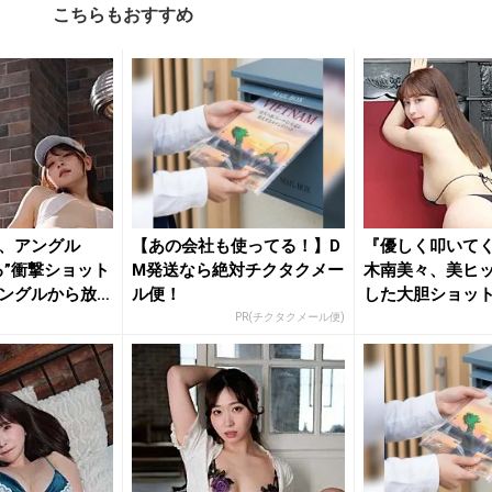
こちらもおすすめ
、アングル
【あの会社も使ってる！】D
『優しく叩いて
る”衝撃ショット
M発送なら絶対チクタクメー
木南美々、美ヒ
ングルから放
ル便！
した大胆ショッ
を魅了
PR(チクタクメール便)