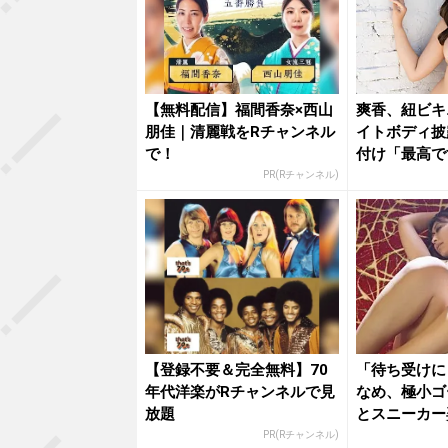
【無料配信】福間香奈×西山
爽香、紐ビキ
朋佳｜清麗戦をRチャンネル
イトボディ披
で！
付け「最高で
チサイコ...
PR(Rチャンネル)
【登録不要＆完全無料】70
「待ち受けに
年代洋楽がRチャンネルで見
なめ、極小ゴ
放題
とスニーカー
撃の濡れ...
PR(Rチャンネル)