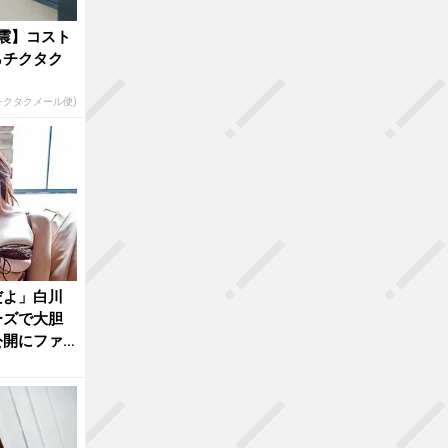
震】コスト
らチクタク
(チクタクメール便)
だよ」白川
ーズで大胆
公開にファ