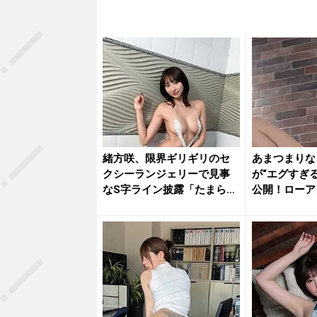
緒方咲、限界ギリギリのセ
あまつまりな
クシーランジェリーで見事
が“エグすぎ
なS字ライン披露「たまらな
公開！ローア
いね」...
たれる...