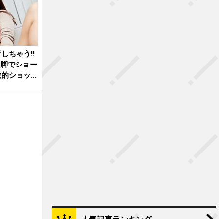
しちゃう!!
開脚でショー
激的ショッ