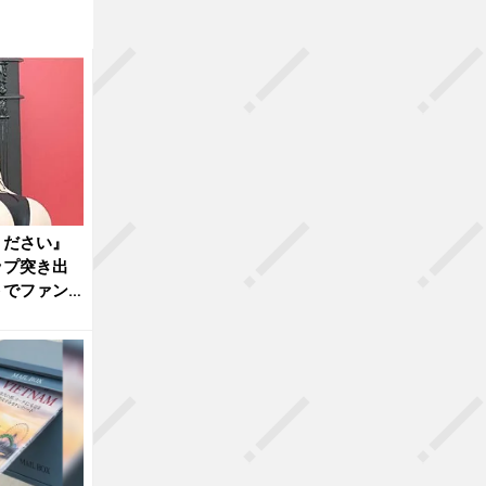
ください』
ップ突き出
トでファン