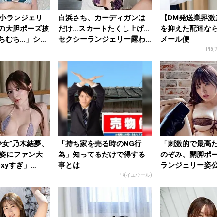
小ランジェリ
白浜さち、カーディガンは
【DM発送業界激
の大胆ポーズ披
だけ…スカートたくし上げ…
を抑えた配達な
ちむち…」ショ
セクシーランジェリー露わ
メール便
な乱れ...
PR
少女”乃木結夢、
「持ち家を売る時のNG行
「刺激的で最高
姿にファン大
為」知ってるだけで得する
のぞみ、開脚ポ
xyすぎ」
事とは
ランジェリー姿
ン大興奮
PR(イエウール)