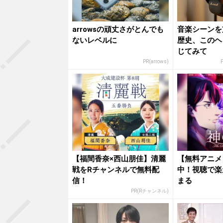
arrowsの頑丈さがとんでも
音楽シーンを
ないレベルに
歴史、このヘ
じてみて
PR(arrows)
P
【福間香奈×西山朋佳】清麗
【無料アニメ
戦をRチャンネルで無料配
中！視聴で楽
信！
まる
PR(Rチャンネル)