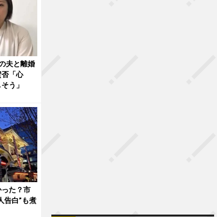
の夫と離婚
賛否「心
しそう」
かった？市
人告白”も煮