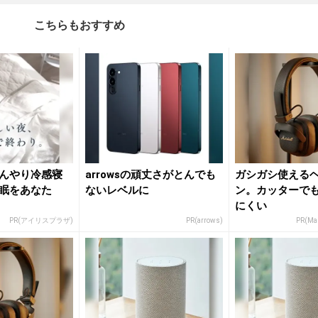
こちらもおすすめ
んやり冷感寝
arrowsの頑丈さがとんでも
ガシガシ使える
眠をあなた
ないレベルに
ン。カッターで
にくい
PR(アイリスプラザ)
PR(arrows)
PR(Mar