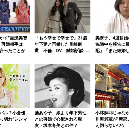
かす”吉瀬美智
「もう幸せで幸せで」21歳
美奈子、4度目婚
 再婚相手は
年下妻と再婚した川崎麻
協議中を報告に
合ったことが
世 不倫、DV、離婚訴訟……
配」「また結婚
カイ...
バル？小倉優
藤あや子、娘より年下男性
小林麻耶じゃな
っ切れ”シンマ
との再婚で心配される親
川海老蔵が”新恋
に
友・坂本冬美との仲？
え切らないワケ