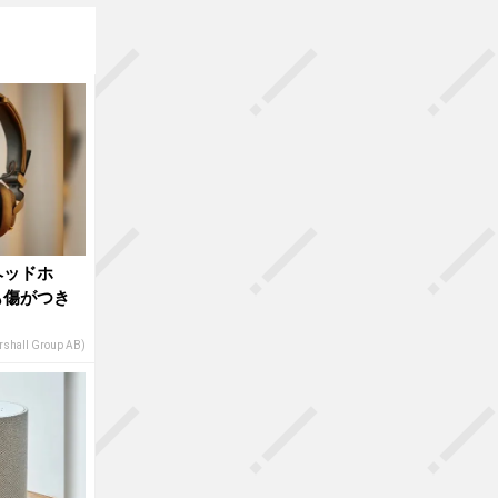
ヘッドホ
も傷がつき
shall Group AB)