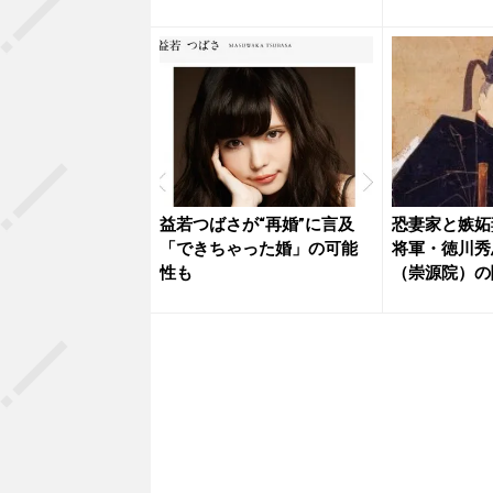
一...
益若つばさが“再婚”に言及
恐妻家と嫉妬
「できちゃった婚」の可能
将軍・徳川秀
性も
（崇源院）の
編】