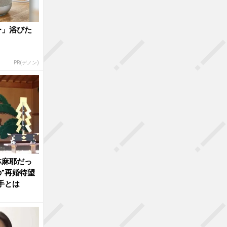
ー」浴びた
PR(デノン)
林麻耶だっ
”再婚待望
手とは