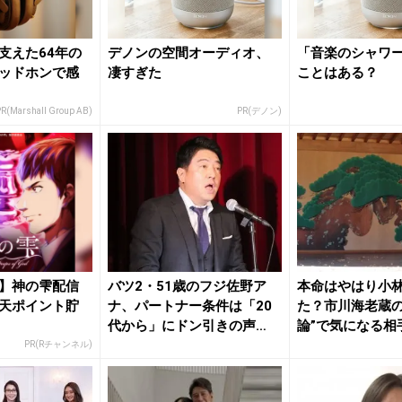
支えた64年の
デノンの空間オーディオ、
「音楽のシャワ
ッドホンで感
凄すぎた
ことはある？
R(Marshall Group AB)
PR(デノン)
】神の雫配信
バツ2・51歳のフジ佐野ア
本命はやはり小
天ポイント貯
ナ、パートナー条件は「20
た？市川海老蔵の
代から」にドン引きの声
論”で気になる相
「おっ...
PR(Rチャンネル)