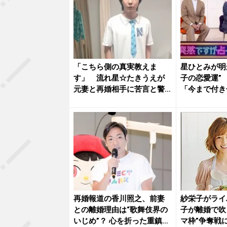
「こちら側の真実教えま
星ひとみが明
す」 流れ星☆たきうえが
子の恋愛運”
元妻と再婚相手に苦言と警
「今まで付き
告
ないタ...
再婚報道の香川照之、前妻
紗栄子がライ
との離婚理由は“歌舞伎界の
子が離婚で吹
いじめ”？ 心を折った重鎮の
マ枠”争奪戦