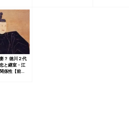
妻？ 徳川２代
忠と継室・江
関係性【前