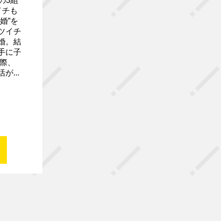
の3組
イチも
婚”を
ツイチ
婚。結
手に子
際、
...