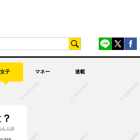
女子
マネー
連載
は？
あんりあ