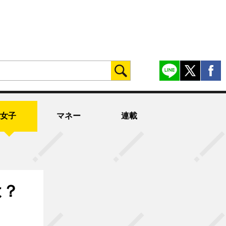
女子
マネー
連載
は？