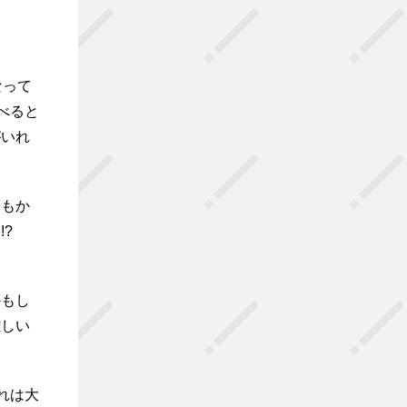
なって
べると
がいれ
ともか
?
かもし
難しい
れは大