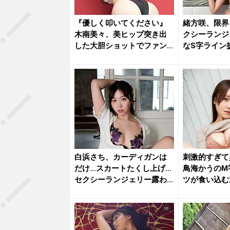
『優しく叩いてください』
緒方咲、限界
木南美々、美ヒップ突き出
クシーランジ
した大胆ショットでファン
なS字ライン
を魅了
いね」...
白浜さち、カーディガンは
刺激的すぎて
だけ…スカートたくし上げ…
鳥海かうのM
セクシーランジェリー露わ
ツが食い込む
な乱れ...
ト...