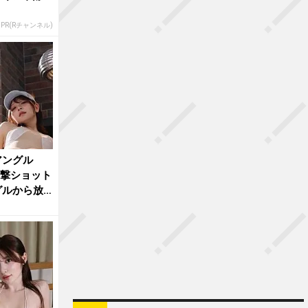
PR(Rチャンネル)
アングル
衝撃ショット
グルから放