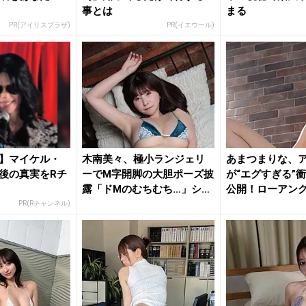
事とは
まる
PR(アイリスプラザ)
PR(イエウール)
】マイケル・
木南美々、極小ランジェリ
あまつまりな、
後の真実をRチ
ーでM字開脚の大胆ポーズ披
が“エグすぎる”
露「ドMのむちむち…」ショ
公開！ローアン
ット...
たれる...
PR(Rチャンネル)