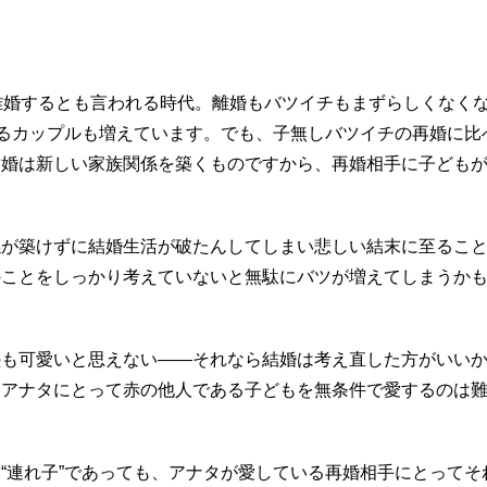
離婚するとも言われる時代。離婚もバツイチもまずらしくなく
えるカップルも増えています。でも、子無しバツイチの再婚に比
結婚は新しい家族関係を築くものですから、再婚相手に子ども
係が築けずに結婚生活が破たんしてしまい悲しい結末に至るこ
ことをしっかり考えていないと無駄にバツが増えてしまうかも!
塵も可愛いと思えない――それなら結婚は考え直した方がいい
はアナタにとって赤の他人である子どもを無条件で愛するのは
“連れ子”であっても、アナタが愛している再婚相手にとってそ