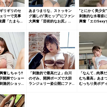
ギリギリのセ
あまつまりな、ストッキン
“とにかく美少女
ェリーで見事
グ越しの“美ヒップ”にファン
刺激的な水着姿
披露「たまらな
大興奮「芸術的なお尻」
興奮「エロSexy
「最高...
「す...
興奮しちゃう!!
「刺激的で最高だよ」白川
「なんて…肉厚だ
字開脚でショー
のぞみ、開脚ポーズで大胆
むち最高」あま
刺激的ショッ
ランジェリー姿公開にファ
むっちり美ボデ
ン大興奮
ットに...