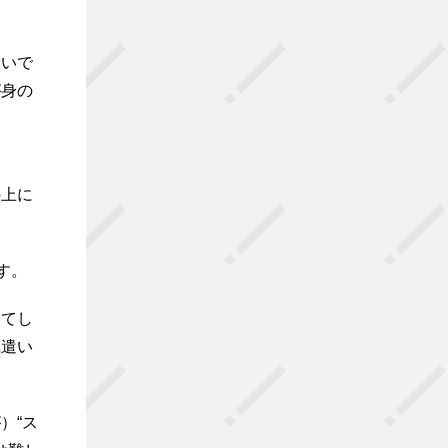
ないで
が身の
の上に
す。
出てし
気遣い
）“ス