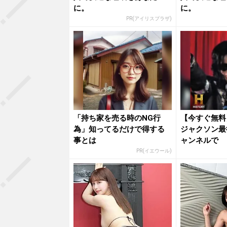
に。
に。
PR(アイリスプラザ)
「持ち家を売る時のNG行
【今すぐ無料
為」知ってるだけで得する
ジャクソン最
事とは
ャンネルで
PR(イエウール)