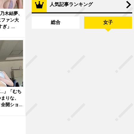
人気記事ランキング
”乃木結夢、
にファン大
総合
女子
すぎ」
…」「むち
つまりな、
ィ全開ショ