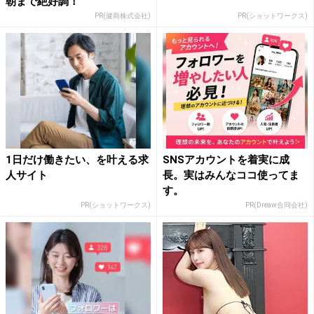
朝まで絶好調！
PR(健商株式会社)
PR(ショットワークス)
1日だけ働きたい、を叶える求
SNSアカウントを着実に成
人サイト
長。実はみんなココ使ってま
す。
PR(ショットワークス)
PR(Dreaw合同会社)