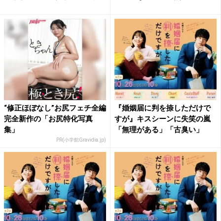
“修正ほぼなし”お尻フェチ全編
『婚姻届に判を捺しただけで
完全新作の「お尻特化写真
すが』キスシーンに失笑の嵐
集」
「無理がある」「古臭い」
PR(小学館Gravidia.jp)