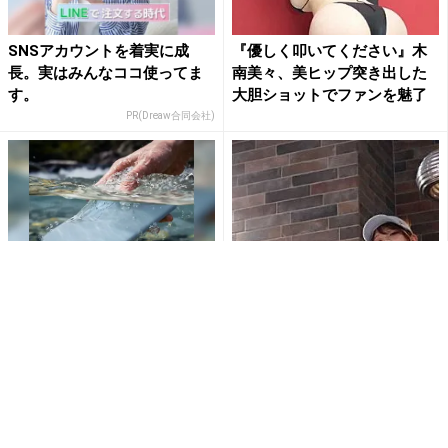
SNSアカウントを着実に成
『優しく叩いてください』木
長。実はみんなココ使ってま
南美々、美ヒップ突き出した
す。
大胆ショットでファンを魅了
PR(Dreaw合同会社)
堅牢さ・コスパだけじゃない
あまつまりな、アングルが“エ
最新「arrows」事情
グすぎる”衝撃ショット公開！
ローアングルから放たれる...
PR(arrows)