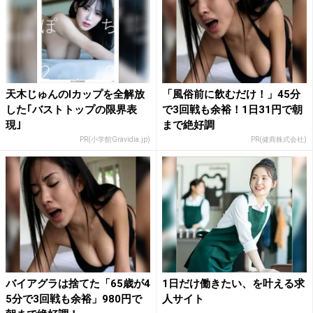
天木じゅんのIカップを全解放
「風俗前に飲むだけ！」45分
した｢バストトップの限界表
で3回戦も余裕！1日31円で朝
現｣
まで絶好調
PR(小学館Gravidia.jp)
PR(健商株式会社)
バイアグラは捨てた「65歳が4
1日だけ働きたい、を叶える求
5分で3回戦も余裕」980円で
人サイト