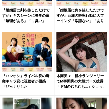
『婚姻届に判を捺しただけで
『婚姻届に判を捺しただけで
すが』キスシーンに失笑の嵐
すが』百瀬の軽率行動に大ブ
「無理がある」「古臭い」
ーイング「常識ない」「あり
え...
『ハンオシ』ライバル役の唐
木南美々、極小ランジェリー
突キャラ変に視聴者が困惑
でM字開脚の大胆ポーズ披露
「びっくりした」
「ドMのむちむち…」ショッ
ト...