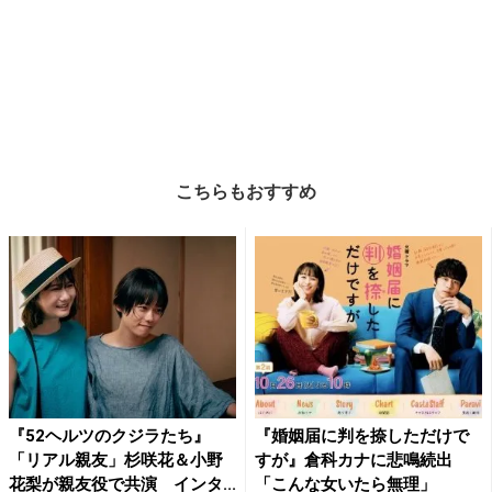
こちらもおすすめ
『52ヘルツのクジラたち』
『婚姻届に判を捺しただけで
「リアル親友」杉咲花＆小野
すが』倉科カナに悲鳴続出
花梨が親友役で共演 インタ...
「こんな女いたら無理」