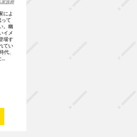
る家族葬
家によ
成って
い。幽
いイメ
登場す
れてい
国時代、
..