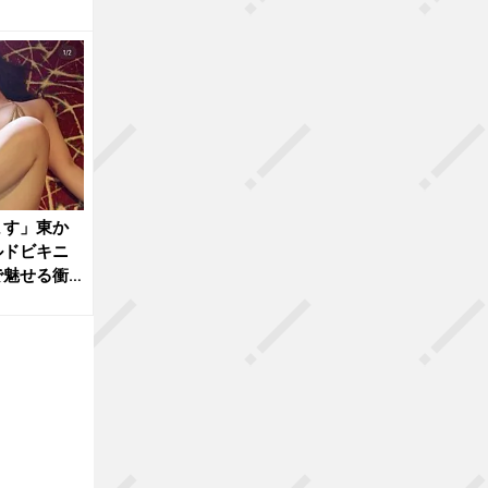
ます」東か
ルドビキニ
で魅せる衝