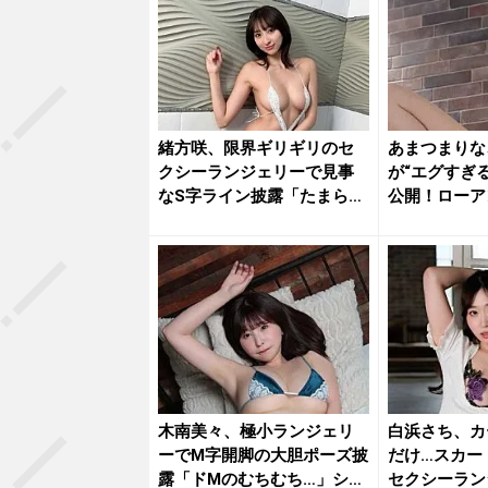
緒方咲、限界ギリギリのセ
あまつまりな
クシーランジェリーで見事
が“エグすぎ
なS字ライン披露「たまらな
公開！ローア
いね」...
たれる...
木南美々、極小ランジェリ
白浜さち、カ
ーでM字開脚の大胆ポーズ披
だけ…スカー
露「ドMのむちむち…」ショ
セクシーラン