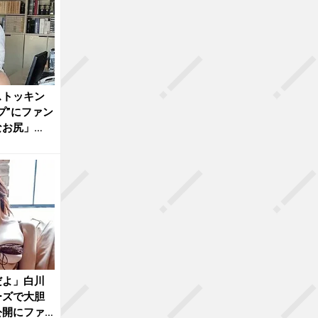
ストッキン
プ”にファン
なお尻」
だよ」白川
ーズで大胆
公開にファ