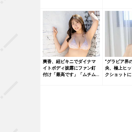
ット...
な乱れ...
爽香、紐ビキニでダイナマ
“グラビア界
イトボディ披露にファン釘
央、極上ヒッ
付け「最高です」「ムチム
クショットに
チサイコ...
「本...