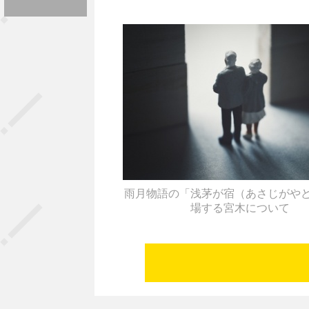
雨月物語の「浅茅が宿（あさじがや
場する宮木について