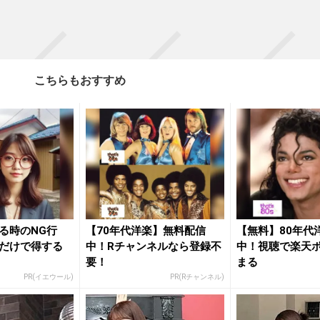
こちらもおすすめ
る時のNG行
【70年代洋楽】無料配信
【無料】80年代
だけで得する
中！Rチャンネルなら登録不
中！視聴で楽天
要！
まる
PR(イエウール)
PR(Rチャンネル)