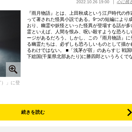
2022.10.26 19:00
心に残
『雨月物語』とは、上田秋成という江戸時代の作
って著された怪異小説である。9つの短編により
おり、幽霊や妖怪といった怪異が登場する話が多
霊といえば、人間を恨み、呪い殺すような恐ろし
ージがあるだろう。しかし、この『雨月物語』に
る幽霊たちは、必ずしも恐ろしいものとして描か
るわけではない。 ■「浅茅が宿」のあらすじ 戦
下総国(千葉県北部あたり)に勝四郎というろくでな.
ど）」に登
続きを読む