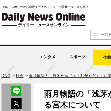
芸能・スポーツから恋愛まで人気メディアの最新ニュースを配信
デイリーニュースオンライン
エンタメ
スポーツ
社会
DNO
>
社会
>
雨月物語の「浅茅が宿（あさじがやど）」に
雨月物語の「浅茅
る宮木について