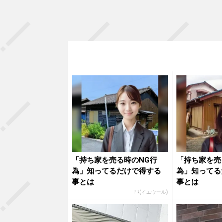
「持ち家を売る時のNG行
「持ち家を売
為」知ってるだけで得する
為」知ってる
事とは
事とは
PR(イエウール)