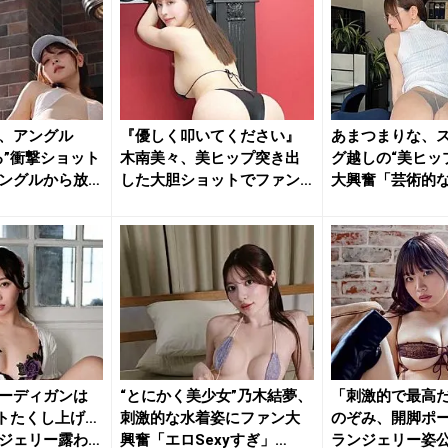
、アングル
『優しく叩いてください』
あまつまりな、
る”衝撃ショット
木南美々、美ヒップ突き出
グ越しの“美ヒッ
ングルから放
した大胆ショットでファン
大興奮「芸術的
を魅了
「最高...
ーディガンは
“とにかく美少女”乃木結夢、
「刺激的で最高
トたくし上げ…
刺激的な水着姿にファン大
のぞみ、開脚ポ
ジェリー露わ
興奮「エロSexyすぎ」
ランジェリー姿