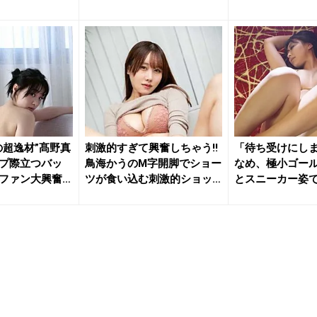
「す...
ン大興奮
の超逸材”髙野真
刺激的すぎて興奮しちゃう!!
「待ち受けにし
プ際立つバッ
鳥海かうのM字開脚でショー
なめ、極小ゴー
ファン大興奮
ツが食い込む刺激的ショッ
とスニーカー姿
ト...
撃の濡れ...