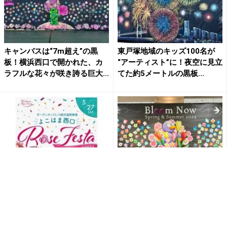
キャンバスは“7m超え”の黒
東戸塚地域のキッズ100名が
板！横浜西口で開かれた、カ
“アーティスト”に！夜空に見立
ラフルな花々が咲き誇る巨大...
てた約5メートルの黒板...
「よこはま西口 ローズフェス
100名以上が参加し、幅4m超
タ2023」のアートコンテンツ
えのアートが完成！5月5日に
として、巨大なお花畑の...
大宮市の「そごう大宮店...