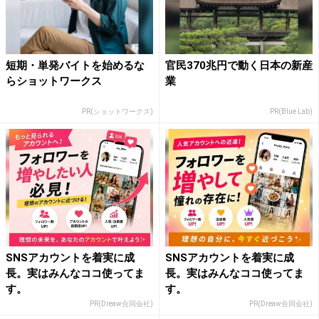
短期・単発バイトを始めるな
官民370兆円で動く日本の新産
らショットワークス
業
PR(ショットワークス)
PR(Blue Lab)
SNSアカウントを着実に成
SNSアカウントを着実に成
長。実はみんなココ使ってま
長。実はみんなココ使ってま
す。
す。
PR(Dreaw合同会社)
PR(Dreaw合同会社)