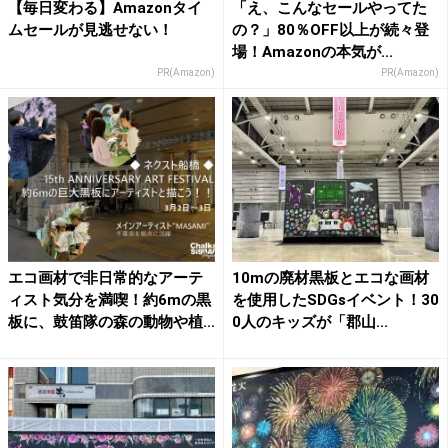
【毎日変わる】Amazonタイ
「え、こんなセールやってた
ムセールが見逃せない！
の？」80％OFF以上が続々登
場！Amazonの本気が...
PR(Amazon)
PR(Amazon)
エコ画材で非日常的なアーテ
10mの廃材黒板とエコな画材
ィスト気分を満喫！約6mの黒
を使用したSDGsイベント！30
板に、鼓笛隊の森の動物や植...
0人のキッズが「郡山...