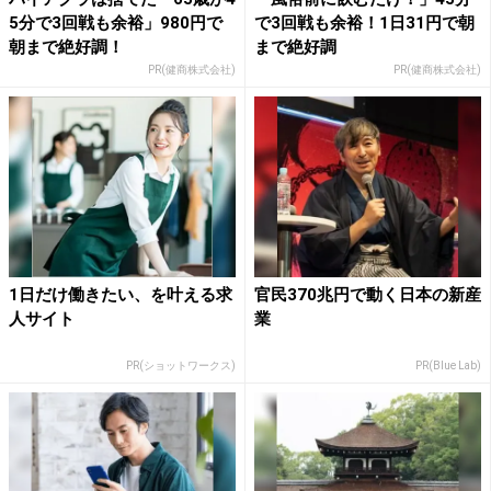
5分で3回戦も余裕」980円で
で3回戦も余裕！1日31円で朝
朝まで絶好調！
まで絶好調
PR(健商株式会社)
PR(健商株式会社)
1日だけ働きたい、を叶える求
官民370兆円で動く日本の新産
人サイト
業
PR(ショットワークス)
PR(Blue Lab)