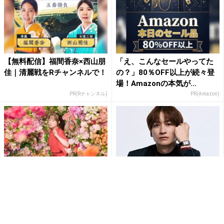
【無料配信】福間香奈×西山朋
「え、こんなセールやってた
佳｜清麗戦をRチャンネルで！
の？」80％OFF以上が続々登
場！Amazonの本気が...
PR(Rチャンネル)
PR(Amazon)
橋本環奈、実写舞台『千と千
Kis-My-Ft2宮田俊哉、ブラッ
尋〜』ポスターにネット歓喜
クスーツ姿で色気全開「美が
「完璧にちひろ」
すぎる」「大人かっ...