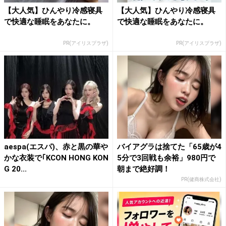
【大人気】ひんやり冷感寝具
【大人気】ひんやり冷感寝具
で快適な睡眠をあなたに。
で快適な睡眠をあなたに。
PR(アイリスプラザ)
PR(アイリスプラザ)
aespa(エスパ)、赤と黒の華や
バイアグラは捨てた「65歳が4
かな衣装で｢KCON HONG KON
5分で3回戦も余裕」980円で
G 20...
朝まで絶好調！
PR(健商株式会社)