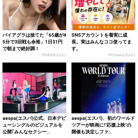
バイアグラは捨てた「65歳が4
SNSアカウントを着実に成
5分で3回戦も余裕」1日31円
長。実はみんなココ使ってま
で朝まで絶好調！
す。
PR(健商株式会社)
PR(Dreaw合同会社)
aespa(エスパ)公式、日本デビ
aespa(エスパ)、初のワールド
ューシングルのビジュアルを
ツアーが映画に!"応援上映"の
公開｢みんなセクシー...
開催も決定しファ...