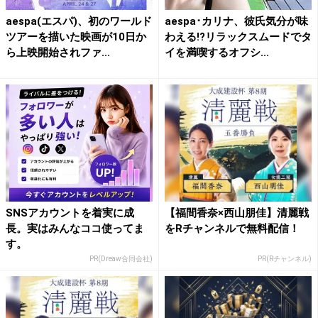
aespa(エスパ)、初のワールド
aespa･カリナ、彼氏気分が味
ツアーを描いた映画が10日か
わえる!?リラックスムードでタ
ら上映開始されファ...
イを満喫するオフシ...
SNSアカウントを着実に成
【福間香奈×西山朋佳】清麗戦
長。実はみんなココ使ってま
をRチャンネルで無料配信！
す。
PR(Dreaw合同会社)
PR(Rチャンネル)