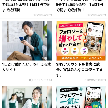
で3回戦も余裕！1日31円で朝
5分で3回戦も余裕」1日31円
まで絶好調
で朝まで絶好調！
PR(健商株式会社)
PR(健商株式会社)
1日だけ働きたい、を叶える求
SNSアカウントを着実に成
人サイト
長。実はみんなココ使ってま
す。
PR(ショットワークス)
PR(Dreaw合同会社)