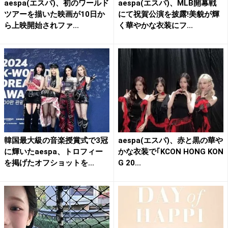
aespa(エスパ)、初のワールド
aespa(エスパ)、MLB開幕戦
ツアーを描いた映画が10日か
にて祝賀公演を披露!美貌が輝
ら上映開始されファ...
く華やかな衣装にフ...
韓国最大級の音楽授賞式で3冠
aespa(エスパ)、赤と黒の華や
に輝いたaespa、トロフィー
かな衣装で｢KCON HONG KON
を掲げたオフショットを...
G 20...