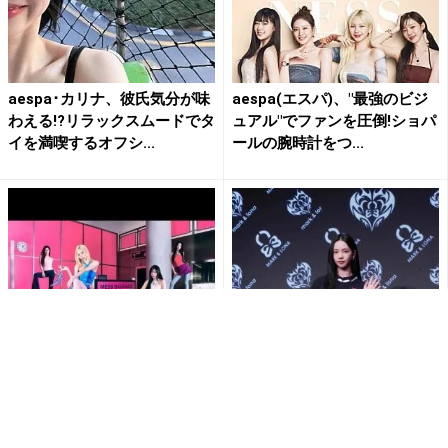
aespa･カリナ、彼氏気分が味
aespa(エスパ)、"最強のビジ
わえる!?リラックスムードでタ
ュアル"でファンを圧倒!ショパ
イを満喫するオフシ...
ールの腕時計をつ...
aespa(エスパ)公式、日本デビ
aespa・カリナ 最近流行って
ューシングルのビジュアルを
いるのは『本と映画』日本公
公開｢みんなセクシー...
演では「いつも気合をも...