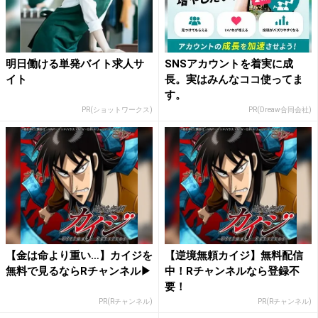
明日働ける単発バイト求人サ
SNSアカウントを着実に成
イト
長。実はみんなココ使ってま
す。
PR(ショットワークス)
PR(Dreaw合同会社)
【金は命より重い…】カイジを
【逆境無頼カイジ】無料配信
無料で見るならRチャンネル▶︎
中！Rチャンネルなら登録不
要！
PR(Rチャンネル)
PR(Rチャンネル)