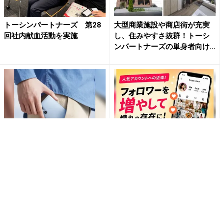
トーシンパートナーズ 第28
大型商業施設や商店街が充実
回社内献血活動を実施
し、住みやすさ抜群！トーシ
ンパートナーズの単身者向け
マ...
arrowsの頑丈さがとんでもな
SNSアカウントを着実に成
いレベルに
長。実はみんなココ使ってま
す。
PR(arrows)
PR(Dreaw合同会社)