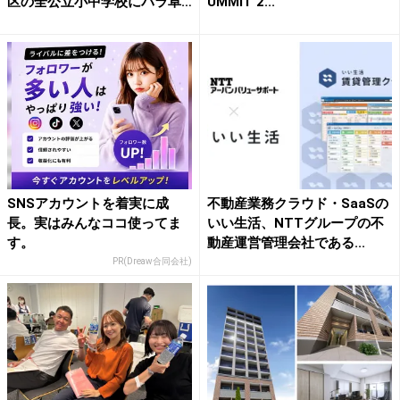
区の全公立小中学校にパラ卓
UMMIT 2...
球...
SNSアカウントを着実に成
不動産業務クラウド・SaaSの
長。実はみんなココ使ってま
いい生活、NTTグループの不
す。
動産運営管理会社である...
PR(Dreaw合同会社)