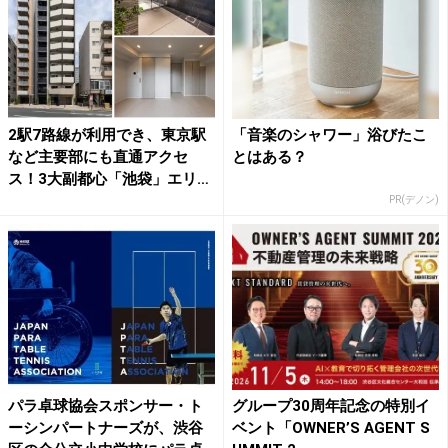
2駅7路線が利用でき、東京駅
「音楽のシャワー」浴びたこ
など主要部にも直通アクセ
とはある？
ス！3大副都心「池袋」エリ
ア...
PR(デノン)
パラ卓球協会スポンサー・ト
グループ30周年記念の特別イ
ーシンパートナーズが、渋谷
ベント「OWNER’S AGENT S