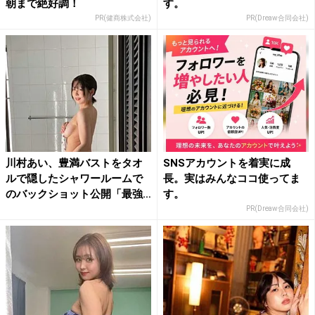
朝まで絶好調！
す。
PR(健商株式会社)
PR(Dreaw合同会社)
川村あい、豊満バストをタオ
SNSアカウントを着実に成
ルで隠したシャワールームで
長。実はみんなココ使ってま
のバックショット公開「最強
す。
ボ...
PR(Dreaw合同会社)