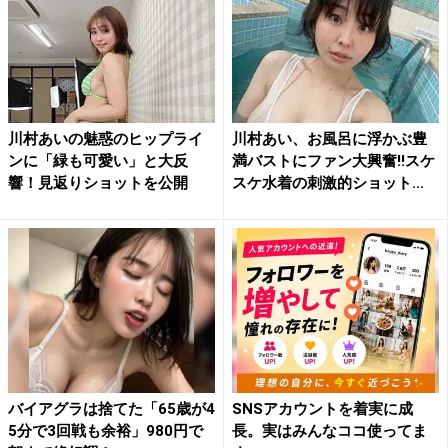
川村あいの魅惑のヒップライ
川村あい、お風呂に浮かぶ豊
ンに「緑も可愛い」と大反
満バストにファン大興奮!!スケ
響！見返りショットを公開
スケ水着の刺激的ショット...
バイアグラは捨てた「65歳が4
SNSアカウントを着実に成
5分で3回戦も余裕」980円で
長。実はみんなココ使ってま