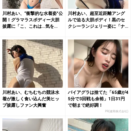
川村あい、“衝撃的な水着姿”公
川村あい、超至近距離アング
開！グラマラスボディー大胆
ルで迫る大胆ボディ！黒のセ
披露に「こ、これは…気を...
クシーランジェリー姿に「ナ
イ...
川村あい、むちむちの競泳水
バイアグラは捨てた「65歳が4
着が激しく食い込んだ美ヒッ
5分で3回戦も余裕」1日31円
プ披露しファン大興奮
で朝まで絶好調！
PR(健商株式会社)