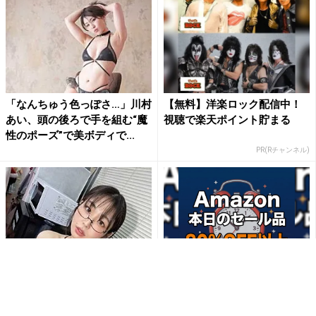
「なんちゅう色っぽさ…」川村
【無料】洋楽ロック配信中！
あい、頭の後ろで手を組む“魔
視聴で楽天ポイント貯まる
性のポーズ”で美ボディで...
PR(Rチャンネル)
川村あい、網タイツ＆至近距
【毎日変わる】Amazonタイ
離アングルで魅せる“禁断のフ
ムセールが見逃せない！