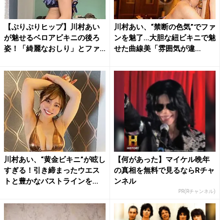
【ぷりぷりヒップ】川村あい
川村あい、“禁断の色気”でファ
が魅せるベロアビキニの後ろ
ンを魅了…大胆な紐ビキニで魅
姿！「綺麗なおしり」とファ
せた曲線美「雰囲気が違...
ン...
川村あい、“黄金ビキニ”が眩し
【何があった】マイケル晩年
すぎる！引き締まったウエス
の真相を無料で見るならRチャ
トと豊かなバストラインを...
ンネル
PR(Rチャンネル)