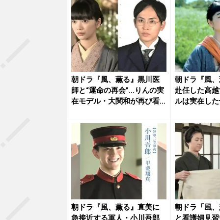
朝ドラ『風、薫る』黒川医
朝ドラ『風、
師と“運命の再会”…りんの実
赴任した高越
在モデル・大関和が再び看
ルは実在した
護婦...
つ“運命...
朝ドラ『風、薫る』直美に
朝ドラ「風、
急接近する軍人・小川吾郎
と看護婦見習