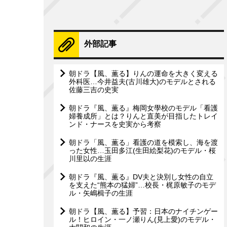
外部記事
朝ドラ【風、薫る】りんの運命を大きく変える
外科医…今井益夫(古川雄大)のモデルとされる
佐藤三吉の史実
朝ドラ『風、薫る』梅岡女學校のモデル「看護
婦養成所」とは？りんと直美が目指したトレイ
ンド・ナースを史実から考察
朝ドラ「風、薫る」看護の道を模索し、海を渡
った女性…玉田多江(生田絵梨花)のモデル・桜
川里以の生涯
朝ドラ『風、薫る』DV夫と決別し女性の自立
を支えた“熊本の猛婦”…校長・梶原敏子のモデ
ル・矢嶋楫子の生涯
朝ドラ【風、薫る】予習：日本のナイチンゲー
ル！ヒロイン・一ノ瀬りん(見上愛)のモデル・