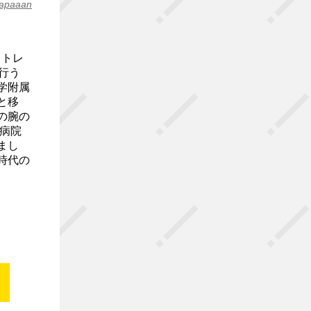
apaaan
、トレ
を行う
学附属
と移
の腕の
病院
まし
時代の