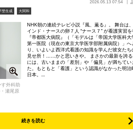
2026.05.13 07:54
J
平埜生成
大関和
NHK朝の連続テレビ小説『風、薫る』。 舞台は
インド・ナースの卵７人 “ナース７” が看護実習
『帝都医大病院』（「モデルは「帝国大学医科大
第一医院（現在の東京大学医学部附属病院）」へ
り、いよいよ西洋式看護の知識を学んだ彼女たち
見せ所！……かと思いきや。 まさかの最新を誇る
には、古いままの「差別」や「偏見」が満ちてい
た。もともと「看護」という認識がなかった明治
日本。...
かす外科助
ル・瀬尾原
続きを読む