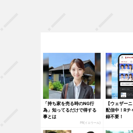
「持ち家を売る時のNG行
【ウェザーニ
為」知ってるだけで得する
配信中！Rチ
事とは
録不要！
PR(イエウール)