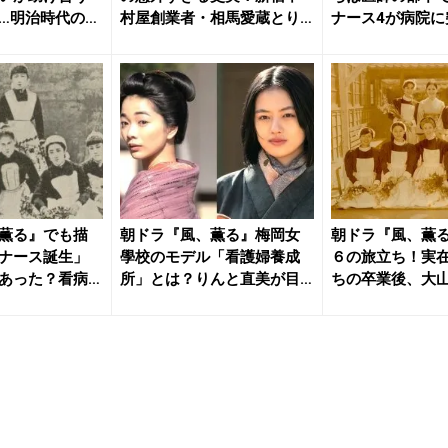
…明治時代の看
村屋創業者・相馬愛蔵とり
ナース4が病院に
んのモデ...
た“看護...
薫る』でも描
朝ドラ『風、薫る』梅岡女
朝ドラ『風、薫
ナース誕生」
學校のモデル「看護婦養成
６の旅立ち！実
あった？看病
所」とは？りんと直美が目
ちの卒業後、大
指したト...
援者の史...