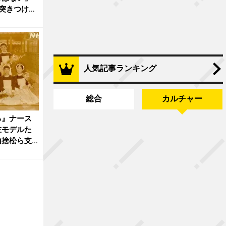
突きつけ
人気記事ランキング
総合
カルチャー
る』ナース
在モデルた
山捨松ら支