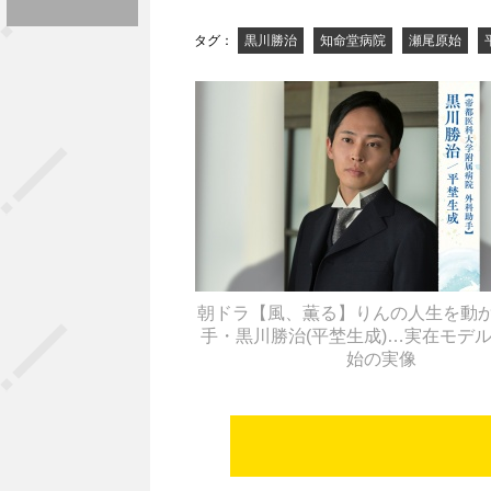
タグ：
黒川勝治
知命堂病院
瀬尾原始
朝ドラ【風、薫る】りんの人生を動
手・黒川勝治(平埜生成)…実在モデ
始の実像