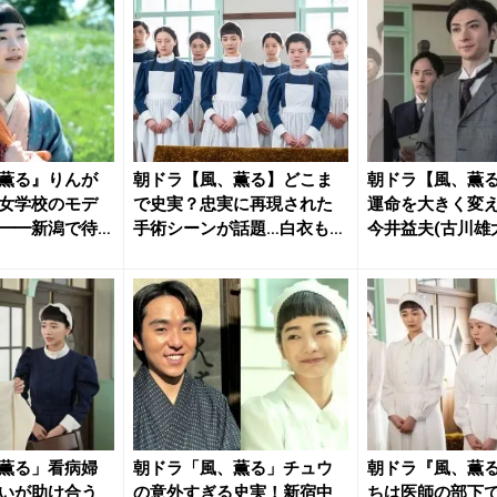
薫る』りんが
朝ドラ【風、薫る】どこま
朝ドラ【風、薫
女学校のモデ
で史実？忠実に再現された
運命を大きく変
━━新潟で待
手術シーンが話題…白衣も手
今井益夫(古川雄
袋もな...
と...
薫る」看病婦
朝ドラ「風、薫る」チュウ
朝ドラ『風、薫
いが助け合う
の意外すぎる史実！新宿中
ちは医師の部下