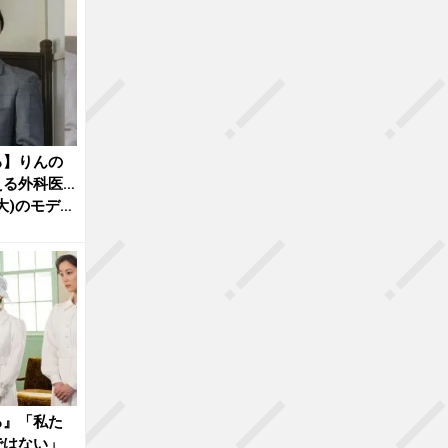
る】りんの
える外科医…
大)のモデル
る』「私た
ではない」