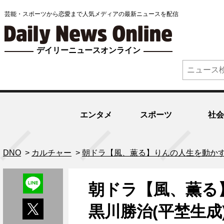
芸能・スポーツから恋愛まで人気メディアの最新ニュースを配信
デイリーニュースオンライン
エンタメ
スポーツ
社会
DNO
>
カルチャー
>
朝ドラ【風、薫る】りんの人生を動かす
朝ドラ【風、薫る
黒川勝治(平埜生