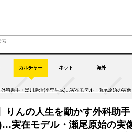
カルチャー
ネット
海外
外科助手・黒川勝治(平埜生成)…実在モデル・瀬尾原始の実像
】りんの人生を動かす外科助手
成)…実在モデル・瀬尾原始の実