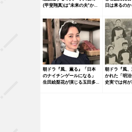
(甲斐翔真)は“未来の夫”か？
日は来るのか
実...
護の過...
朝ドラ『風、薫る』「日本
朝ドラ『風、
のナイチンゲールになる」
かれた「明治
生田絵梨花が演じる玉田多
史実では何が
江の実在...
を“専門...