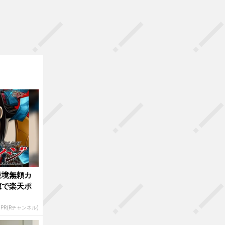
逆境無頼カ
聴で楽天ポ
PR(Rチャンネル)