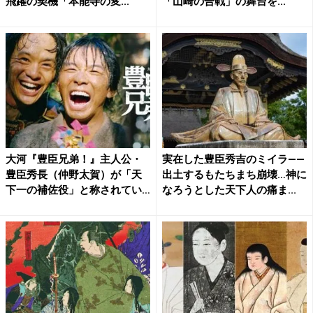
飛躍の契機「本能寺の変...
「山崎の合戦」の舞台を...
大河『豊臣兄弟！』主人公・
実在した豊臣秀吉のミイラ――
豊臣秀長（仲野太賀）が「天
出土するもたちまち崩壊…神に
下一の補佐役」と称されてい
なろうとした天下人の痛ま...
た...