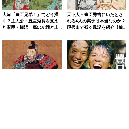
大河『豊臣兄弟！』でどう描
天下人・豊臣秀吉にいたとさ
く？主人公・豊臣秀長を支え
れる4人の実子は本当なのか？
た家臣・横浜一庵の功績と非
現代まで残る風説を紹介【前...
業...
『豊臣兄弟！』なぜ豊臣秀吉
大河『豊臣兄弟！』秀吉が唯
が天下を取れたのか？〜本能
一信じた男！豊臣秀長が「天
寺後に光秀を圧倒した「兵力
下一の補佐役」と称された理
と...
由...