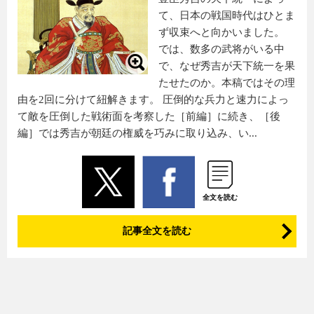
て、日本の戦国時代はひとま
ず収束へと向かいました。
では、数多の武将がいる中
で、なぜ秀吉が天下統一を果
たせたのか。本稿ではその理
由を2回に分けて紐解きます。 圧倒的な兵力と速力によっ
て敵を圧倒した戦術面を考察した［前編］に続き、［後
編］では秀吉が朝廷の権威を巧みに取り込み、い...
全文を読む
記事全文を読む