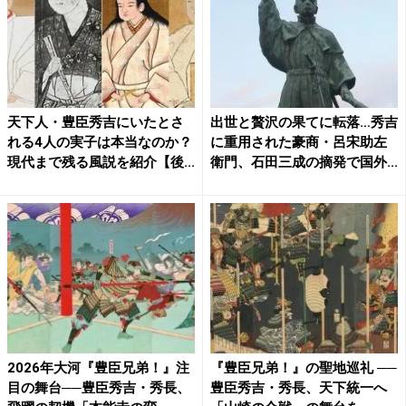
天下人・豊臣秀吉にいたとさ
出世と贅沢の果てに転落…秀吉
れる4人の実子は本当なのか？
に重用された豪商・呂宋助左
現代まで残る風説を紹介【後...
衛門、石田三成の摘発で国外...
2026年大河『豊臣兄弟！』注
『豊臣兄弟！』の聖地巡礼 ──
目の舞台──豊臣秀吉・秀長、
豊臣秀吉・秀長、天下統一へ