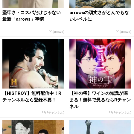
堅牢さ・コスパだけじゃない
arrowsの頑丈さがとんでもな
最新「arrows」事情
いレベルに
PR(arrows)
PR(arrows)
【HISTROY】無料配信中！R
【神の雫】ワインの知識が深
チャンネルなら登録不要！
まる！無料で見るならRチャン
ネル
PR(Rチャンネル)
PR(Rチャンネル)