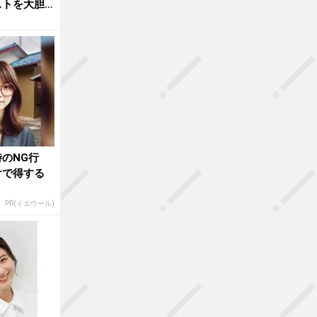
ストを大胆
のNG行
けで得する
PR(イエウール)