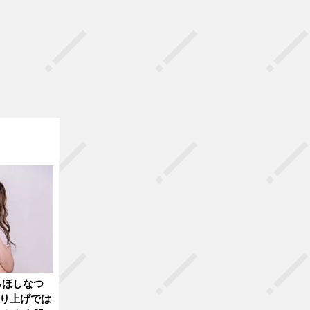
らほしなつ
くり上げでは