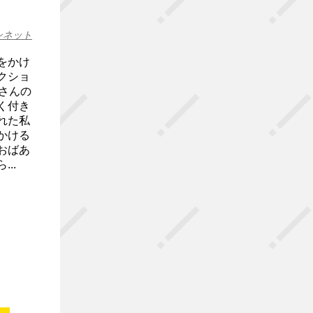
ンネット
をかけ
クショ
さんの
く付き
れた私
かける
おばあ
..