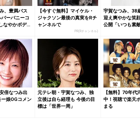
み、豊満バス
【今すぐ無料】マイケル・
宇賀なつみ、38
ルバーバニーコ
ジャクソン最後の真実をRチ
迎え爽やかな笑
“しなやかボデ
ャンネルで
公開「いつも素
りがと...
PR(Rチャンネル)
安倍なつみ出
元テレ朝・宇賀なつみ、独
【無料】70年代
モー娘OGコメン
立後は自ら経理も 今後の目
中！視聴で楽天
標は「世界一周」
まる