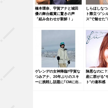
橋本環奈、宇賀アナと城田
しらほしなつ
優の舞台鑑賞に驚きの声
ト際立つ“シ
「組み合わせが新鮮！」
ス”で魅せた
ィ”...
ゲレンデの女神降臨!!宇賀な
険悪なのに？
つみアナ、20年ぶりのスキ
産に群がる”
ーに挑戦し話題に｢CMに出...
ト”の違和感