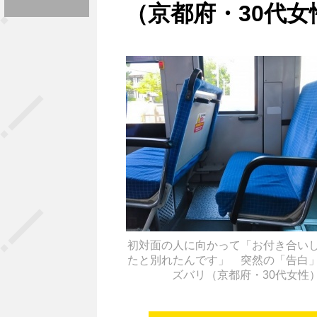
（京都府・30代女
初対面の人に向かって「お付き合い
たと別れたんです」 突然の「告白
ズバリ（京都府・30代女性