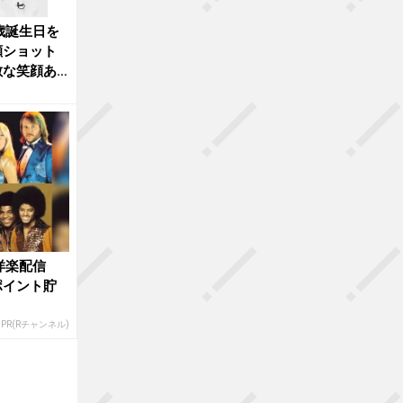
歳誕生日を
顔ショット
敵な笑顔あ
洋楽配信
ポイント貯
PR(Rチャンネル)