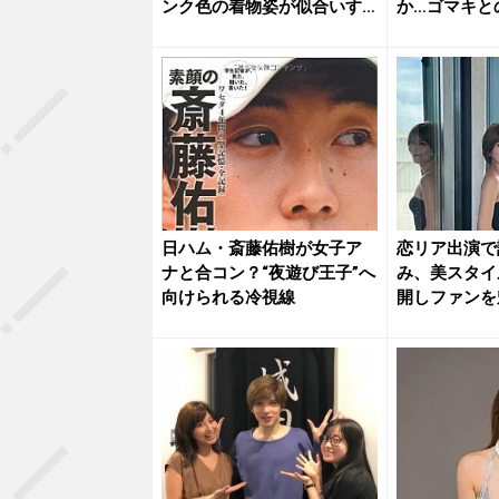
ンク色の着物姿が似合いす
か…ゴマキと
ぎる...
再燃も
日ハム・斎藤佑樹が女子ア
恋リア出演で
ナと合コン？“夜遊び王子”へ
み、美スタイ
向けられる冷視線
開しファンを
もs...