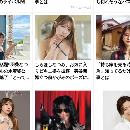
のライバル関係
事とは
ち切れそうなバ
披露！...
PR(イエウール)
話題!!羽柴なつ
しらほしなつみ、お気に入
「持ち家を売る時
ルの水着姿公
りビキニ姿を披露 美谷間
為」知ってるだ
魅了「とって
際立つ前かがみのポーズに
事とは
ファン悶...