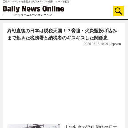
芸能・スポーツから恋愛まで人気メディアの最新ニュースを配信
デイリーニュースオンライン
終戦直後の日本は脱税天国！？脅迫・火炎瓶投げ込み
まで起きた税務署と納税者のギスギスした関係史
2026.05.15 10:29
|
Japaaan
申告制度の混乱 戦後の日本