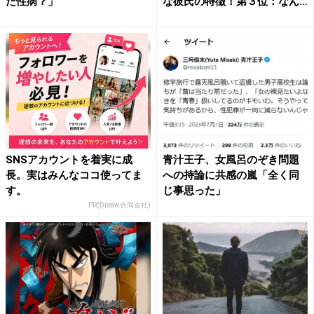
た性病？」
な彼氏の特徴！第３位：なん
で...
SNSアカウントを着実に成
青汁王子、女風呂のぞき問題
長。実はみんなココ使ってま
への持論に共感の嵐「全く同
す。
じ事思った」
PR(Dreaw合同会社)