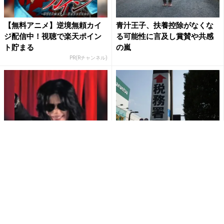
【無料アニメ】逆境無頼カイ
青汁王子、扶養控除がなくな
ジ配信中！視聴で楽天ポイン
る可能性に言及し賞賛や共感
ト貯まる
の嵐
PR(Rチャンネル)
【今すぐ無料】マイケル・ジ
サラリーマンが副業を会社バ
ャクソン最後の真実をRチャン
レずに確定申告する方法
ネルで
PR(Rチャンネル)