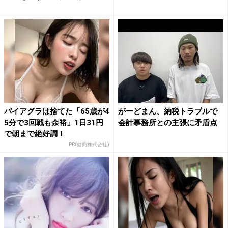
バイアグラは捨てた「65歳が4
がーどまん、納税トラブルで
5分で3回戦も余裕」1日31円
会計事務所との主張に矛盾点
で朝まで絶好調！
PR(健商株式会社)