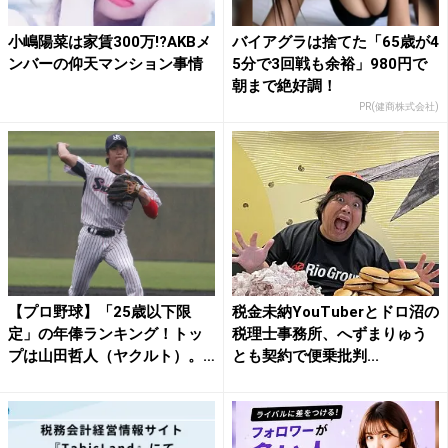
小嶋陽菜は家賃300万!?AKBメ
バイアグラは捨てた「65歳が4
ンバーの仰天マンション事情
5分で3回戦も余裕」980円で
朝まで絶好調！
PR(健商株式会社)
【プロ野球】「25歳以下限
税金未納​YouTuberとドロ沼の
定」の年俸ランキング！トッ
税理士事務所、へずまりゅう
プは山田哲人（ヤクルト）。
とも契約で便乗批判...
若...