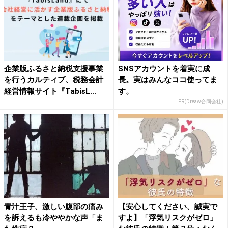
企業版ふるさと納税支援事業
SNSアカウントを着実に成
を行うカルティブ、税務会計
長。実はみんなココ使ってま
経営情報サイト『TabisL...
す。
PR(Dreaw合同会社)
青汁王子、激しい腹部の痛み
【安心してください、誠実で
を訴えるも冷ややかな声「ま
すよ】「浮気リスクがゼロ」