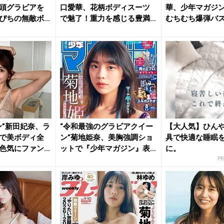
頭グラビアを
口愛華、花柄ボディスーツ
華、少年マガジ
ぴちの無敵ボ
で魅了！重力を感じる豊満
むちむち爆弾バ
美乳...
「年...
ン”新田妃奈、ラ
“令和最強のグラビアクイー
【大人気】ひん
で美ボディ全
ン”菊地姫奈、美胸強調ショ
具で快適な睡眠
色気にファン
ットで『少年マガジン』表
に。
紙＆...
P