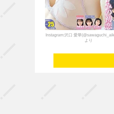
Instagram:沢口 愛華(@sawaguchi_aika_
より