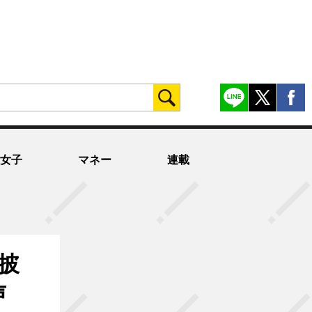
女子
マネー
連載
披
声