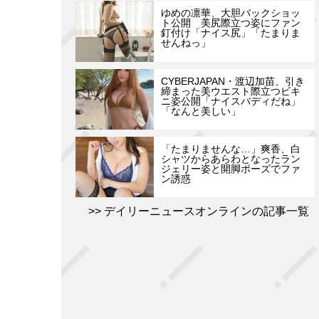
ゆめの凛華、大胆バックショッ
ト公開 美尻際立つ姿にファン
釘付け「ナイス尻」「たまりま
せんねっ」
CYBERJAPAN・渡辺加苗、引き
締まった美ウエスト際立つビキ
ニ姿公開「ナイスバディだね」
「なんと美しい」
「たまりませんな…」爽香、白
シャツからあらわとなったラン
ジェリー姿と開脚ポーズでファ
ン誘惑
デイリーニュースオンラインの記事一覧