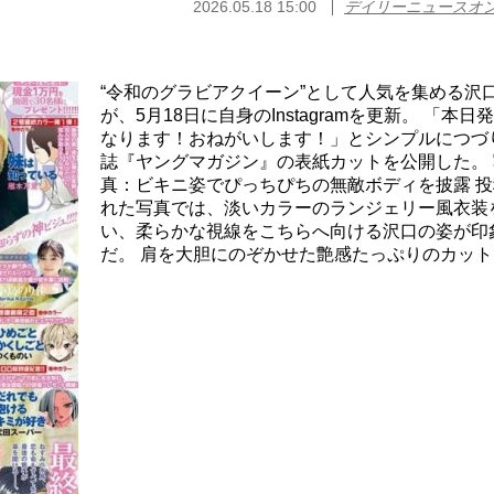
2026.05.18 15:00
デイリーニュースオ
“令和のグラビアクイーン”として人気を集める沢
が、5月18日に自身のInstagramを更新。 「本日
なります！おねがいします！」とシンプルにつづ
誌『ヤングマガジン』の表紙カットを公開した。 
真：ビキニ姿でぴっちぴちの無敵ボディを披露 投
れた写真では、淡いカラーのランジェリー風衣装
い、柔らかな視線をこちらへ向ける沢口の姿が印
だ。 肩を大胆にのぞかせた艶感たっぷりのカットと