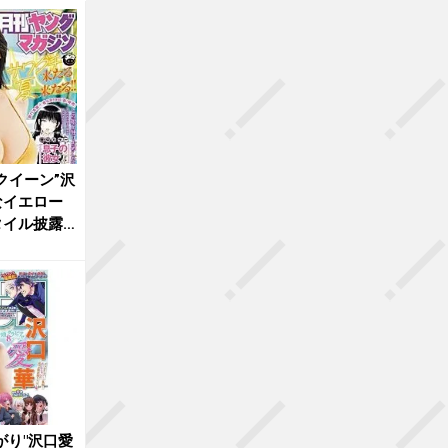
クイーン”沢
なイエロー
タイル披露
がり"沢口愛