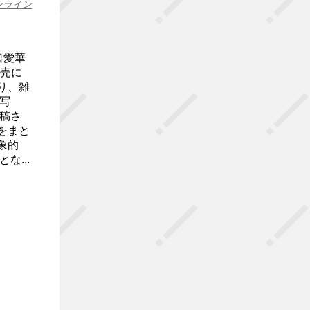
ンライン
口愛華
発売に
り、雑
写
稿さ
をまと
象的
な...