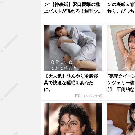
ン”【神表紙】沢口愛華の極
ンの表紙＆巻
上バストが溢れる！週刊少
飾り、ぴっち
年チャン...
ディを披...
【大人気】ひんやり冷感寝
“完売クイー
具で快適な睡眠をあなた
ンジェリー姿
に。
開 圧倒的な
歓喜
PR(アイリスプラザ)