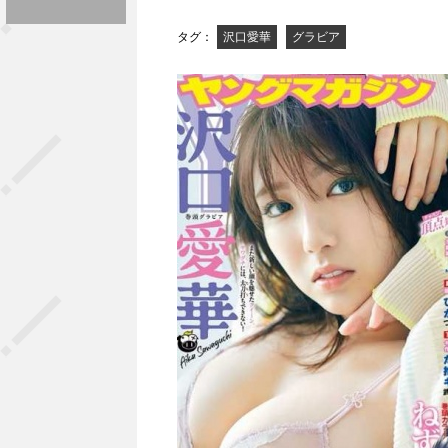
タグ：
沢口愛華
グラビア