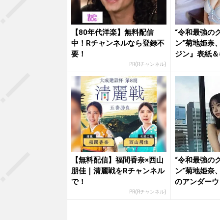
【80年代洋楽】無料配信
“令和最強の
中！Rチャンネルなら登録不
ン”菊地姫奈
要！
ジン』表紙＆
タ...
PR(Rチャンネル)
【無料配信】福間香奈×西山
“令和最強の
朋佳｜清麗戦をRチャンネル
ン”菊地姫奈
で！
のアンダーウ
宝級...
PR(Rチャンネル)