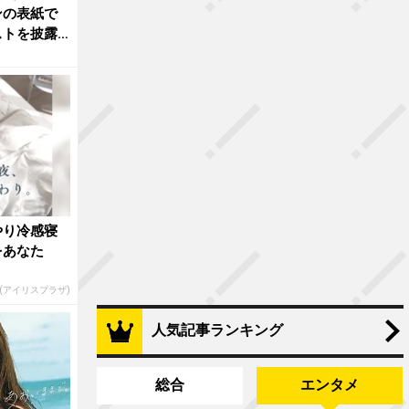
ンの表紙で
ストを披露
やり冷感寝
をあなた
R(アイリスプラザ)
人気記事ランキング
総合
エンタメ