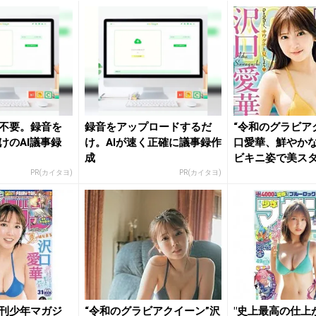
不要。録音を
録音をアップロードするだ
“令和のグラビア
けのAI議事録
け。AIが速く正確に議事録作
口愛華、鮮やか
成
ビキニ姿で美ス
「た...
PR(カイタヨ)
PR(カイタヨ)
刊少年マガジ
“令和のグラビアクイーン”沢
"史上最高の仕上