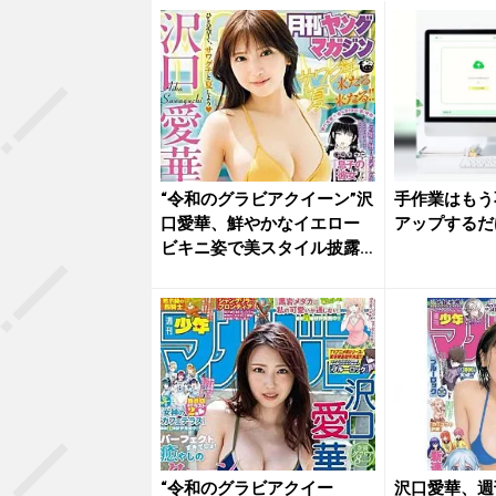
“令和のグラビアクイーン”沢
手作業はもう
口愛華、鮮やかなイエロー
アップするだ
ビキニ姿で美スタイル披露
「た...
“令和のグラビアクイー
沢口愛華、週