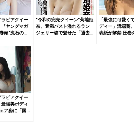
グラビアクイー
“令和の完売クイーン”菊地姫
「最強に可愛く
、『ヤングマガ
奈、豊満バスト溢れるラン
ディー」溝端葵、
巻頭”流石のス
ジェリー姿で魅せた「過去
表紙が解禁 圧巻
最高...
タ...
グラビアクイー
、最強美ボディ
ェア姿に「国