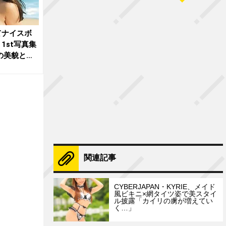
てナイスボ
1st写真集
の美貌とス
関連記事
CYBERJAPAN・KYRIE、メイド
風ビキニ×網タイツ姿で美スタイ
ル披露「カイリの虜が増えてい
く…」