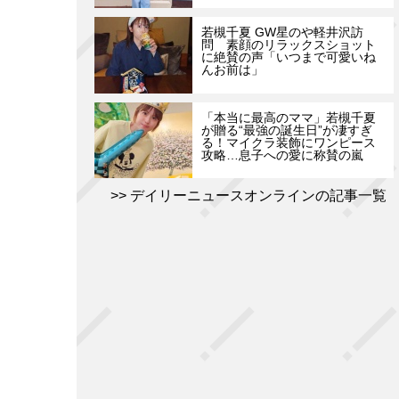
若槻千夏 GW星のや軽井沢訪
問 素顔のリラックスショット
に絶賛の声「いつまで可愛いね
んお前は」
「本当に最高のママ」若槻千夏
が贈る“最強の誕生日”が凄すぎ
る！マイクラ装飾にワンピース
攻略…息子への愛に称賛の嵐
デイリーニュースオンラインの記事一覧