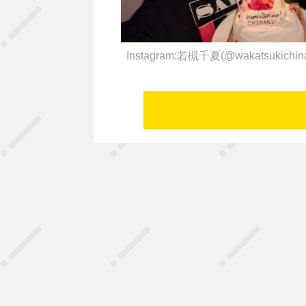
Instagram:若槻千夏(@wakatsukichin