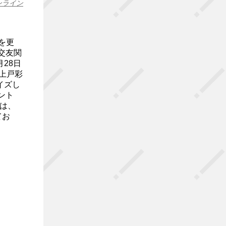
ンライン
mを更
交友関
28日
上戸彩
イズし
ント
は、
てお