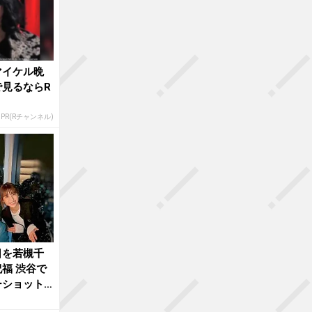
マイケル晩
見るならR
PR(Rチャンネル)
日を若槻千
福 渋谷で
ーショット