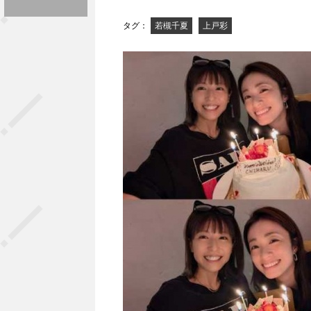
タグ：
若槻千夏
上戸彩