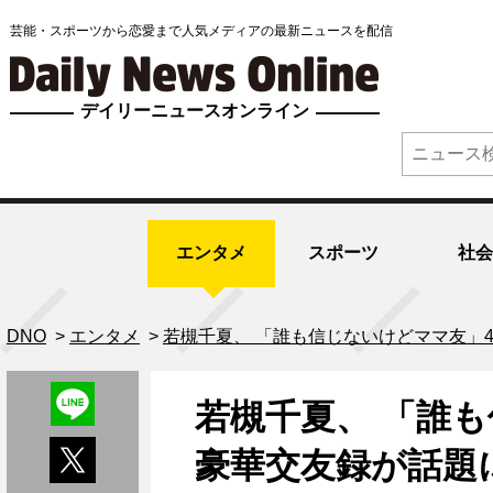
芸能・スポーツから恋愛まで人気メディアの最新ニュースを配信
デイリーニュースオンライン
エンタメ
スポーツ
社会
DNO
>
エンタメ
>
若槻千夏、 「誰も信じないけどママ友」
若槻千夏、 「誰
豪華交友録が話題