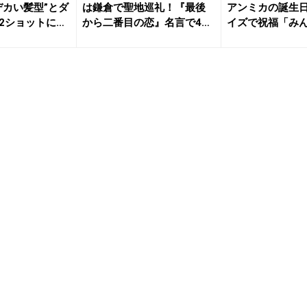
デカい髪型”とダ
は鎌倉で聖地巡礼！『最後
アンミカの誕生
2ショットに
から二番目の恋』名言で40
イズで祝福「み
代へ...
顔だ～」