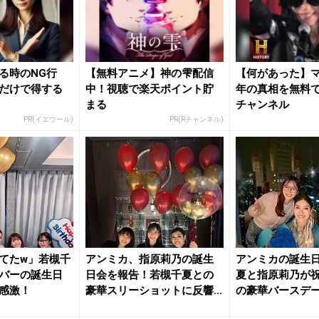
る時のNG行
【無料アニメ】神の雫配信
【何があった】
だけで得する
中！視聴で楽天ポイント貯
年の真相を無料で
まる
チャンネル
PR(イエウール)
PR(Rチャンネル)
てたw」若槻千
アンミカ、指原莉乃の誕生
アンミカの誕生
バーの誕生日
日会を報告！若槻千夏との
夏と指原莉乃が祝
感激！
豪華スリーショットに反響
の豪華バースデ
「ハッピ...
公開