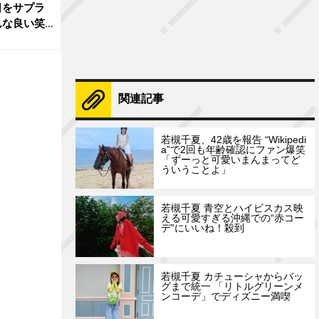
日をサプラ
んな良い笑
関連記事
若槻千夏、42歳を報告 “Wikipedi
a”で2回も年齢確認にファン爆笑
「ずーっと可愛いまんまってど
ういうことよ」
若槻千夏 青空とハイビスカス映
える可愛すぎる沖縄での“赤コー
デ”にいいね！殺到
若槻千夏 カチューシャからバッ
グまで統一 「リトルグリーンメ
ンコーデ」でディズニー満喫