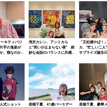
ローキティパジ
滝沢カレン、アンミカら
「王妃感やば！
片手の鬼姿が
と“笑いが止まらない夜” 絶
カ、”忙しい二人
か、猫なのか
妙な会話のバランスに共感
サプライズ誕生
の声続...
に「ひ...
人式ショット
若槻千夏、41歳バースデー
若槻千夏、豪華