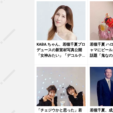
KABA.ちゃん、若槻千夏プロ
若槻千夏 ハ
デュースの新宣材写真公開
ャマにビール
「女神みたい」「デコルテ...
話題「鬼なの
w」「...
「チェジウかと思った」若
若槻千夏、成