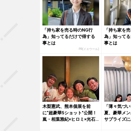
「持ち家を売る時のNG行
「持ち家を売
為」知ってるだけで得する
為」知ってる
事とは
事とは
PR(イエウール)
木梨憲武、熊本個展を前
「薄々気づい
に“超豪華5ショット”公開！
夏、豪華メン
嵐・相葉雅紀×ヒロミ×光石
サプライズに
研…...