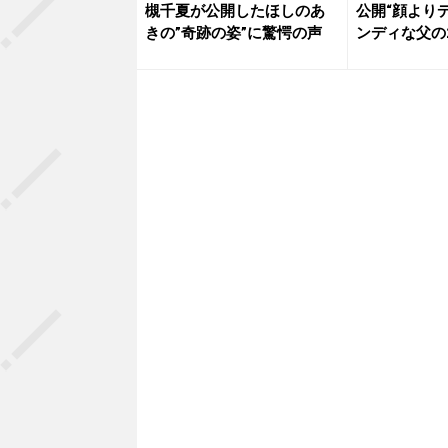
槻千夏が公開したほしのあ
公開“顔より
きの”奇跡の姿”に驚愕の声
ンディな父の
「変...