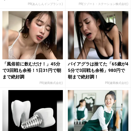
PR(あんしんインプラント)
PR(リゾート・ステーション株式会社)
「風俗前に飲むだけ！」45分
バイアグラは捨てた「65歳が4
で3回戦も余裕！1日31円で朝
5分で3回戦も余裕」980円で
まで絶好調
朝まで絶好調！
PR(健商株式会社)
PR(健商株式会社)