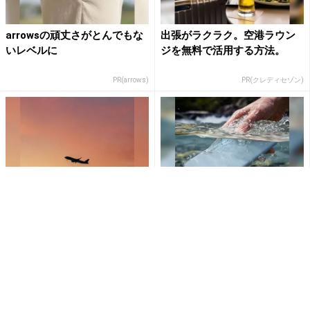
arrowsの頑丈さがとんでもな
出張がラクラク。空港ラウン
いレベルに
ジを無料で活用する方法。
PR(arrows)
PR(クレディセゾン)
初年度無料で、一流のビジネ
arrowsの頑丈さがとんでもな
スを。
いレベルに
PR(クレディセゾン)
PR(arrows)