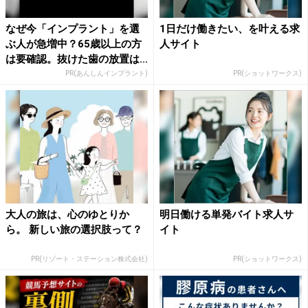
なぜ今「インプラント」を選
1日だけ働きたい、を叶える求
ぶ人が急増中？65歳以上の方
人サイト
は要確認。抜けた歯の放置は...
PR(あんしんインプラント)
PR(ショットワークス)
大人の旅は、心のゆとりか
明日働ける単発バイト求人サ
ら。 新しい旅の選択肢って？
イト
PR(リゾート・ステーション株式会社)
PR(ショットワークス)