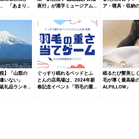
… 「あまりの
夜行」が漢字ミュージアム
ア・寝具・収納
で開...
ンキング...
税】「山梨の
ぐっすり眠れるベッドとふ
眠るたび髪美し
間違いない」
とんの店馬場は、2024年新
毛が導く最高級の
返礼品ランキ
春記念イベント「羽毛の重
ALPILLOW」
さ当...