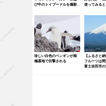
び中のトイプードルを撮影
使ってみると
したら....
軽さに...
珍しい白色のペンギンが南
【ふるさと納
極基地で目撃される
フルーツは
富士吉田市の
ングトッ...