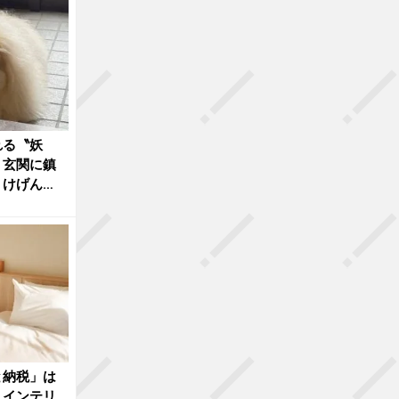
れる〝妖
 玄関に鎮
うけげん
と納税」は
 インテリ