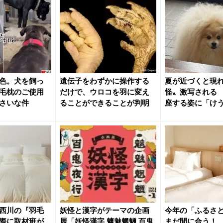
色。犬を飼っ
遺伝子をわずかに操作する
夏が近づくと現
毛枕のご使用
だけで、ウロコを羽に変え
怪〟激写される
さいな件
ることができることが判明
座する姿に「け
だ」「もふも...
西川の『羽毛
妖怪と漢字がテーマの企画
今年の「ふるさ
際に取材班が
展「妖怪漢字 魑魅魍魎 百鬼
まだ間に合う！