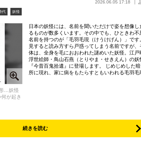
2026.06.05 17:18
J
時代
妖怪
日本の妖怪には、名前を聞いただけで姿を想像し
るものが数多くいます。その中でも、ひときわ不
名前を持つのが「毛羽毛現（けうけげん）」です。
見すると読み方すら戸惑ってしまう名前ですが、
体は、全身を毛におおわれた謎めいた妖怪。江戸
浮世絵師・鳥山石燕（とりやま・せきえん）の妖
『今昔百鬼拾遺』に登場します。 じめじめした暗
所に現れ、家に病をもたらすともいわれる毛羽毛現。
形…妖怪
い何が起き
続きを読む