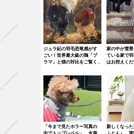
ジュラ紀の羽毛恐竜感がす
家の中が雪景
ごい！世界最大級の鶏「ブ
ている家で羽
ラマ」と猫の対比をご覧く
はお控えくだ
ださい
「今まで見たホラー写真の
新しくなった
中でトップレベル」 水遊
ふとん』 実