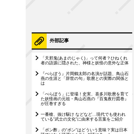
外部記事
「天邪鬼(あまのじゃく)」って何者？ひねくれ
者の語源に隠された、神様と妖怪の意外な正体
『べらぼう』片岡鶴太郎の名演が話題、鳥山石
燕の生涯と「辞世の句」歌麿との実際の関係と
は
「べらぼう」に登場！史実、喜多川歌麿を育て
た妖怪画の元祖・鳥山石燕の『百鬼夜行図巻』
が圧巻すぎる
一番槍、抜け駆け などなど…現代でも使われ
ている”武士の文化”に由来する言葉をご紹介
「ポン酢」の“ポン”はどういう意味？実は日本