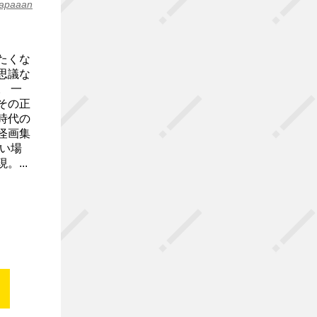
apaaan
たくな
思議な
 一
その正
時代の
怪画集
い場
...