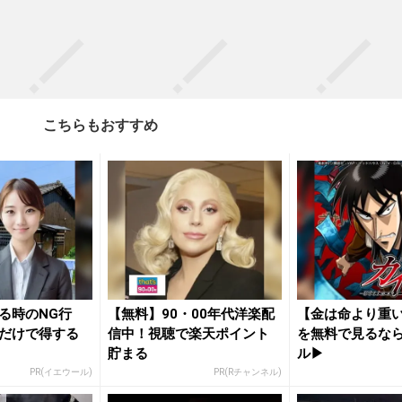
こちらもおすすめ
る時のNG行
【無料】90・00年代洋楽配
【金は命より重
だけで得する
信中！視聴で楽天ポイント
を無料で見るなら
貯まる
ル▶︎
PR(イエウール)
PR(Rチャンネル)