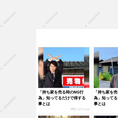
「持ち家を売る時のNG行
「持ち家を売
為」知ってるだけで得する
為」知ってる
事とは
事とは
PR(イエウール)