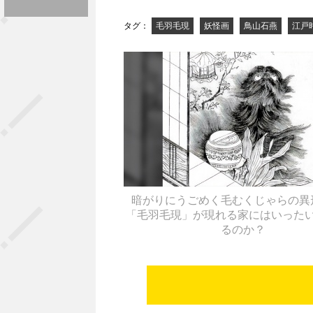
タグ：
毛羽毛現
妖怪画
鳥山石燕
江戸
暗がりにうごめく毛むくじゃらの異
「毛羽毛現」が現れる家にはいった
るのか？