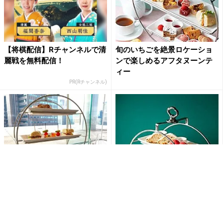
【将棋配信】Rチャンネルで清
旬のいちごを絶景ロケーショ
麗戦を無料配信！
ンで楽しめるアフタヌーンテ
ィー
PR(Rチャンネル)
【新宿】見た目もボリューム
クリスマスカラーを取り入れ
も大満足！小田急ホテル「ク
た心躍るアフタヌーンティー
リスマスアフタヌーンティ
ー」...