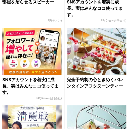
部屋を沼らせるスピーカー
SNSアカウントを着実に成
長。実はみんなココ使ってま
す。
PR(デノン)
PR(Dreaw合同会社)
SNSアカウントを着実に成
完全予約制の心ときめくバレ
長。実はみんなココ使ってま
ンタインアフタヌーンティー
す。
PR(Dreaw合同会社)