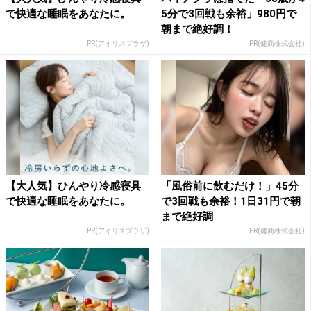
で快適な睡眠をあなたに。
5分で3回戦も余裕」980円で
朝まで絶好調！
PR(アイリスプラザ)
PR(健商株式会社)
【大人気】ひんやり冷感寝具
「風俗前に飲むだけ！」45分
で快適な睡眠をあなたに。
で3回戦も余裕！1日31円で朝
まで絶好調
PR(アイリスプラザ)
PR(健商株式会社)