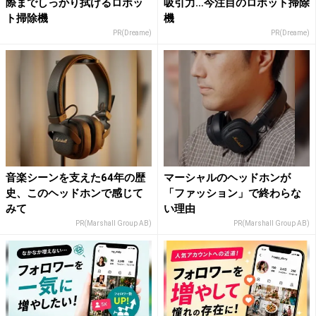
際までしっかり拭けるロボッ
吸引力…今注目のロボット掃除
ト掃除機
機
PR(Dreame)
PR(Dreame)
音楽シーンを支えた64年の歴
マーシャルのヘッドホンが
史、このヘッドホンで感じて
「ファッション」で終わらな
みて
い理由
PR(Marshall Group AB)
PR(Marshall Group AB)