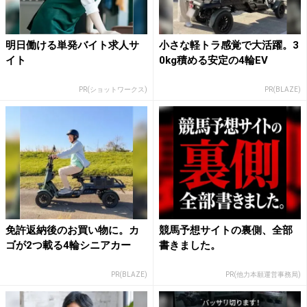
明日働ける単発バイト求人サ
小さな軽トラ感覚で大活躍。3
イト
0kg積める安定の4輪EV
PR(ショットワークス)
PR(BLAZE)
免許返納後のお買い物に。カ
競馬予想サイトの裏側、全部
ゴが2つ載る4輪シニアカー
書きました。
PR(BLAZE)
PR(他力本願運営事務局)