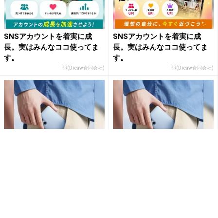
SNSアカウントを着実に成
SNSアカウントを着実に成
長。実はみんなココ使ってま
長。実はみんなココ使ってま
す。
す。
PR(Dreaw合同会社)
PR(Dreaw合同会社)
arrowsの頑丈さがとんでもな
堅牢さ・コスパだけじゃない
いレベルに
最新「arrows」事情
PR(arrows)
PR(arrows)