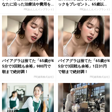
なたに沿った治療法や費用を...
ックをプレゼント。65歳以...
PR(あんしんインプラント)
PR(あんしんインプラント)
バイアグラは捨てた「65歳が4
バイアグラは捨てた「65歳が4
5分で3回戦も余裕」980円で
5分で3回戦も余裕」1日31円
朝まで絶好調！
で朝まで絶好調！
PR(健商株式会社)
PR(健商株式会社)