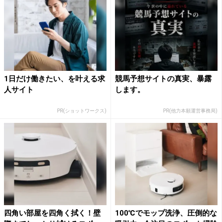
1日だけ働きたい、を叶える求
競馬予想サイトの真実、暴露
人サイト
します。
PR(ショットワークス)
PR(他力本願運営事務局)
四角い部屋を四角く拭く！壁
100℃でモップ洗浄、圧倒的な