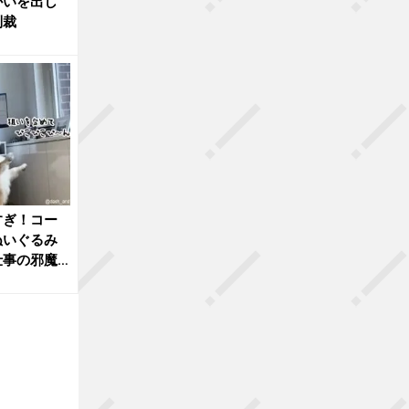
かいを出し
制裁
すぎ！コー
ぬいぐるみ
仕事の邪魔