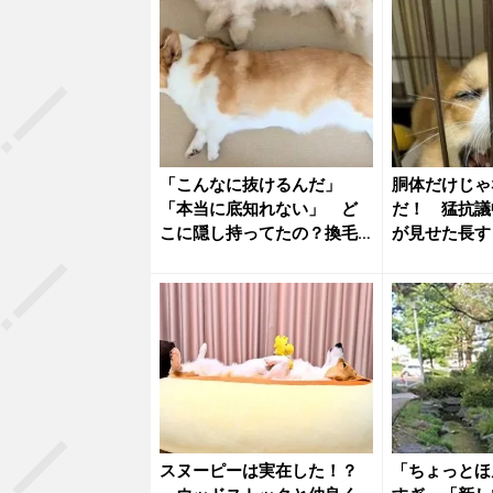
「こんなに抜けるんだ」
胴体だけじゃ
「本当に底知れない」 ど
だ！ 猛抗議
こに隠し持ってたの？換毛
が見せた長す
期コーギー...
が話題に
スヌーピーは実在した！？
「ちょっとほ