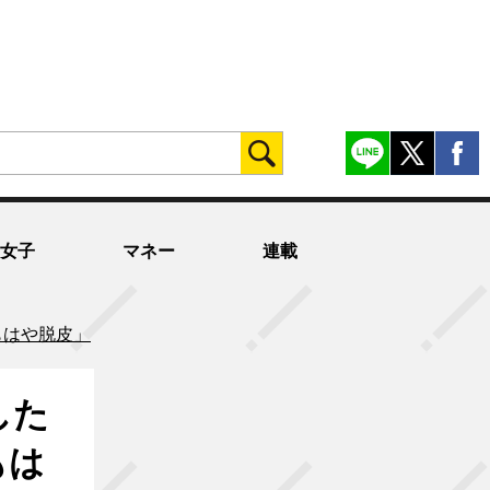
女子
マネー
連載
もはや脱皮」
した
もは