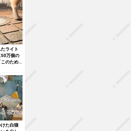
れたライト
50万個の
「このため
つけた白猫