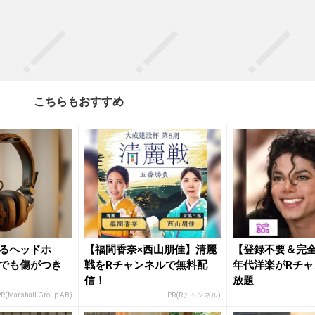
こちらもおすすめ
るヘッドホ
【福間香奈×西山朋佳】清麗
【登録不要＆完全
でも傷がつき
戦をRチャンネルで無料配
年代洋楽がRチャ
信！
放題
R(Marshall Group AB)
PR(Rチャンネル)