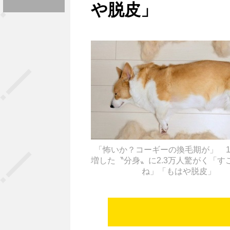
や脱皮」
「怖いか？コーギーの換毛期が」 
増した〝分身〟に2.3万人驚がく「す
ね」「もはや脱皮」