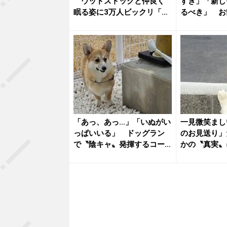
ウッドストックと仲良く
すぎ」「新し
眠る姿に3万人ビックリ「完
るべき」 お
全に一...
てる〟コ...
「あっ、あっ...」「いぬがい
一見微笑まし
っぱいいる」 ドッグラン
のお見送り」だ
で〝陰キャ〟発揮するコー
かの〝真実〟に9
ギ...