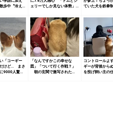
い季語に加え
に7.6万人感心 「トムとジ
が参上！ちょっ
散歩中〝冷え
ェリーでしか見ない体勢」
ていた犬を鉄拳
「ス...
い「コーギー
「なんですかこの幸せな
コントロールよ
けど... まさ
図」「ついて行く作戦？」
ギーが背後から
000人驚...
朝の玄関で激写された
を投げ飼い主の
〝紛れコーギ...
をする