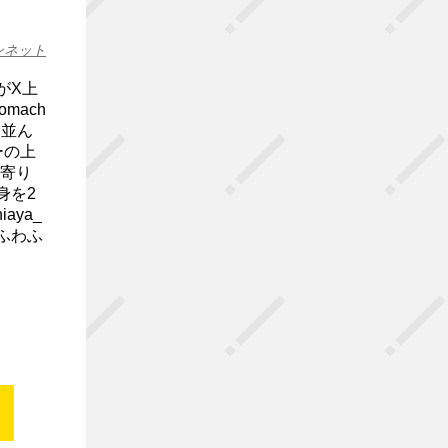
ンネット
がX上
mach
に並ん
ーの上
つ寄り
身を2
aya_
ふわふ