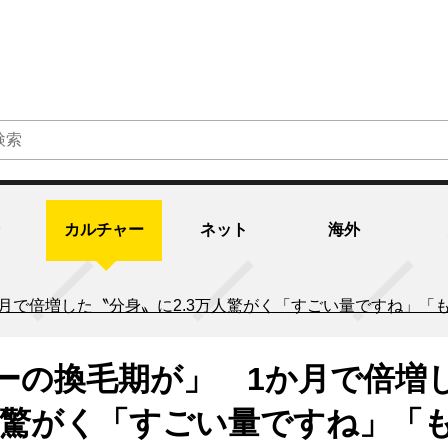
カルチャー
ネット
海外
月で倍増した〝分身〟に2.3万人驚がく「すごい量ですね」「
ーの換毛期が」 1か月で倍増
万人驚がく「すごい量ですね」「