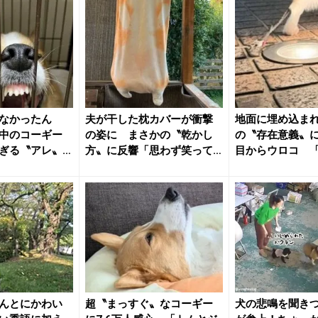
なかったん
夫が干した枕カバーが衝撃
地面に埋め込ま
中のコーギー
の姿に まさかの〝乾かし
の〝存在意義〟に
ぎる〝アレ〟
方〟に反響「思わず笑って
目からウロコ 
しまった...
にあっ...
んとにかわい
超〝まっすぐ〟なコーギー
犬の悲鳴を聞き