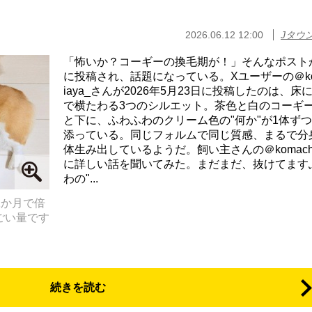
2026.06.12 12:00
Jタウ
「怖いか？コーギーの換毛期が！」そんなポスト
に投稿され、話題になっている。Xユーザーの＠ko
iaya_さんが2026年5月23日に投稿したのは、床
で横たわる3つのシルエット。茶色と白のコーギ
と下に、ふわふわのクリーム色の"何か"が1体ず
添っている。同じフォルムで同じ質感、まるで分
体生み出しているようだ。飼い主さんの＠komachi
に詳しい話を聞いてみた。まだまだ、抜けてます
わの"...
1か月で倍
ごい量です
続きを読む