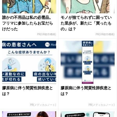
誰かの不用品は私の必需品。
モノが捨てられずに困ってい
フリマに参加したらお宝だら
た里歩が、新たに「買ったも
けだった
の」は？
PR(UR都市機構)
PR(UR都市機構)
膠原病に伴う間質性肺疾患と
膠原病に伴う間質性肺疾患と
は？
は？
PR(メディカルノート)
PR(メディカルノート)