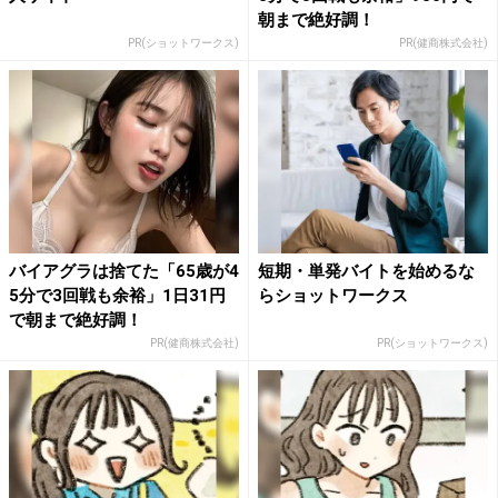
朝まで絶好調！
PR(ショットワークス)
PR(健商株式会社)
バイアグラは捨てた「65歳が4
短期・単発バイトを始めるな
5分で3回戦も余裕」1日31円
らショットワークス
で朝まで絶好調！
PR(健商株式会社)
PR(ショットワークス)