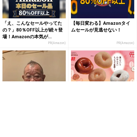
「え、こんなセールやってた
【毎日変わる】Amazonタイ
の？」80％OFF以上が続々登
ムセールが見逃せない！
場！Amazonの本気が...
PR(Amazon)
PR(Amazon)
笑福亭鶴瓶、話題の「もっち
【ミスド】新食感ドーナツ
ゅりん」を初実食 キャラクタ
「もっちゅりん」が登場！も
ーとの“そっくり”ぶりに反...
ちもちを超えた"もっちゅ
り"と...