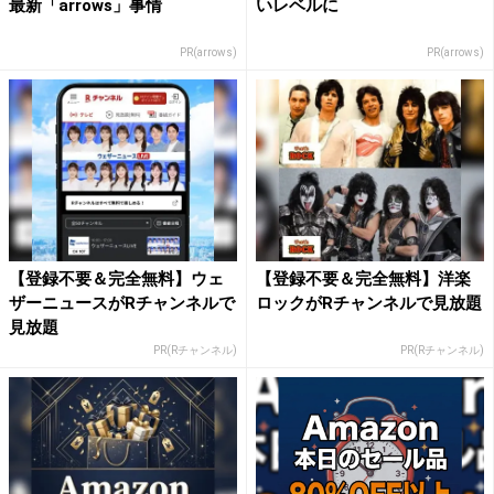
最新「arrows」事情
いレベルに
PR(arrows)
PR(arrows)
【登録不要＆完全無料】ウェ
【登録不要＆完全無料】洋楽
ザーニュースがRチャンネルで
ロックがRチャンネルで見放題
見放題
PR(Rチャンネル)
PR(Rチャンネル)