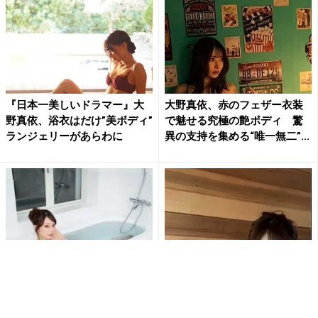
『日本一美しいドラマー』大
大野真依、赤のフェザー衣装
野真依、浴衣はだけ”美ボディ”
で魅せる究極の艶ボディ 驚
ランジェリーがあらわに
異の支持を集める“唯一無二”...
日本一美しいドラマーこと大
”日本一美しいドラマー”大野真
野真依、”攻め過ぎ”なお風呂シ
依、ほっぺを膨らませたキュ