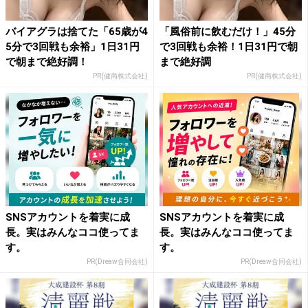
バイアグラは捨てた「65歳が4
「風俗前に飲むだけ！」45分
5分で3回戦も余裕」1日31円
で3回戦も余裕！1日31円で朝
で朝まで絶好調！
まで絶好調
PR(健商株式会社)
PR(健商株式会社)
SNSアカウントを着実に成
SNSアカウントを着実に成
長。実はみんなココ使ってま
長。実はみんなココ使ってま
す。
す。
PR(Dreaw合同会社)
PR(Dreaw合同会社)