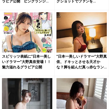
ラビア公開 ピンクランジ...
クショットでファンを...
スピリッツ表紙に“日本一美し
”日本一美しいドラマー”大野真
いドラマー”大野真依登場！！
依、ドキッとさせる天才か
魅力溢れるグラビア公開
な？脚を組んだ真っ赤なラン...