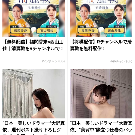
【無料配信】福間香奈×西山朋
【将棋配信】Rチャンネルで清
佳｜清麗戦をRチャンネルで！
麗戦を無料配信！
PR(Rチャンネル)
PR(Rチャンネル)
“日本一美しいドラマー”大野真
“日本一美しいドラマー”大野真
依、週刊ポスト撮り下ろしグ
依、“美背中”際立つ圧巻のバッ