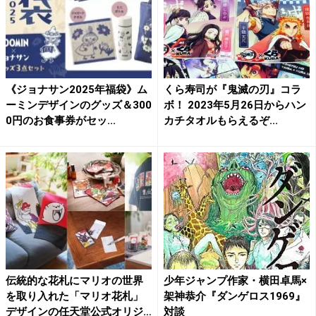
《ジョナサン2025年福袋》ム
くら寿司が『鬼滅の刃』コラ
ーミンデザインのグッズ＆300
ボ！ 2023年5月26日からハン
0円のお食事券がセッ...
カチタオルもらえるぞ...
伝統的な花札にマリオの世界
少年ジャンプ作家・横田卓馬×
を取り入れた「マリオ花札」
架神恭介『ダンゲロス1969』
デザインの任天堂公式オリジ
対談