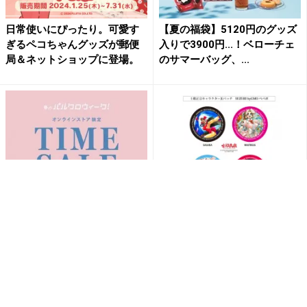
日常使いにぴったり。可愛す
【夏の福袋】5120円のグッズ
ぎるペコちゃんグッズが郵便
入りで3900円...！ベローチェ
局＆ネットショップに登場。
のサマーバッグ、...
【3COINS】ミニオン＆ライオ
「士郎正宗キャラクター缶バ
ン・キングの限定コラボが1
ッチ」が、デジタル&リアルグ
0％オフ。特別デザイン...
ッズとして「SUZURI ...