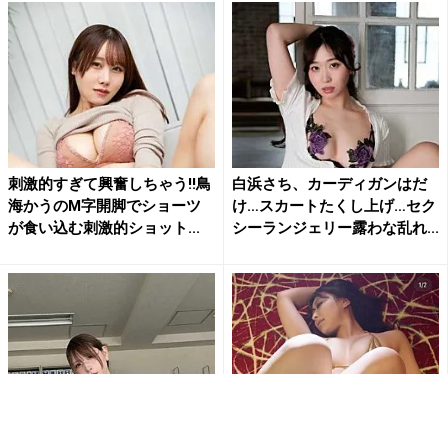
刺激的すぎて興奮しちゃう!!鳥
白浜さち、カーディガンはだ
海かうのM字開脚でショーツ
け…スカートたくし上げ…セク
が食い込む刺激的ショット...
シーランジェリー露わな乱れ...