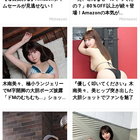
ムセールが見逃せない！
の？」80％OFF以上が続々登
場！Amazonの本気が...
PR(Amazon)
PR(Amazon)
木南美々、極小ランジェリー
『優しく叩いてください』木
でM字開脚の大胆ポーズ披露
南美々、美ヒップ突き出した
「ドMのむちむち…」ショッ
大胆ショットでファンを魅了
ト...