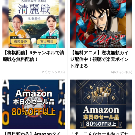
【将棋配信】Rチャンネルで清
【無料アニメ】逆境無頼カイ
麗戦を無料配信！
ジ配信中！視聴で楽天ポイン
ト貯まる
PR(Rチャンネル)
PR(Rチャンネル)
【毎日変わる】Amazonタイ
「え、こんなセールやってた