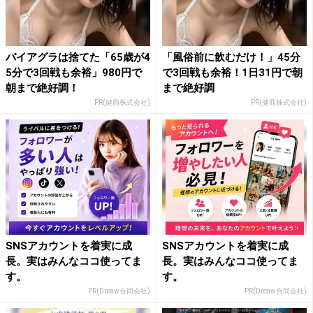
バイアグラは捨てた「65歳が4
「風俗前に飲むだけ！」45分
5分で3回戦も余裕」980円で
で3回戦も余裕！1日31円で朝
朝まで絶好調！
まで絶好調
PR(健商株式会社)
PR(健商株式会社)
SNSアカウントを着実に成
SNSアカウントを着実に成
長。実はみんなココ使ってま
長。実はみんなココ使ってま
す。
す。
PR(Dreaw合同会社)
PR(Dreaw合同会社)