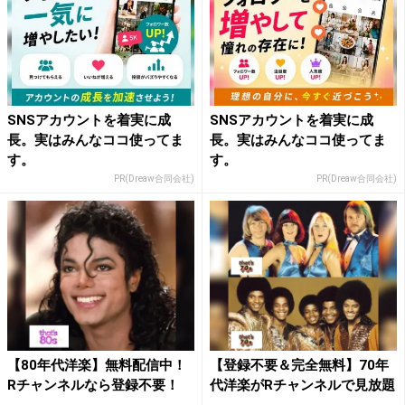
SNSアカウントを着実に成
SNSアカウントを着実に成
長。実はみんなココ使ってま
長。実はみんなココ使ってま
す。
す。
PR(Dreaw合同会社)
PR(Dreaw合同会社)
【80年代洋楽】無料配信中！
【登録不要＆完全無料】70年
Rチャンネルなら登録不要！
代洋楽がRチャンネルで見放題