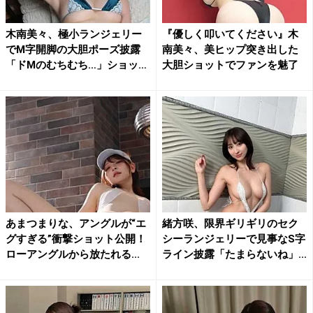
木南美々、極小ランジェリー
『優しく叩いてください』木
でM字開脚の大胆ポーズ披露
南美々、美ヒップ突き出した
「ドMのむちむち…」ショッ
大胆ショットでファンを魅了
ト...
あまつまりな、アングルが“エ
緒方咲、限界ギリギリのセク
グすぎる”衝撃ショット公開！
シーランジェリーで見事なS字
ローアングルから放たれる...
ライン披露「たまらないね」...