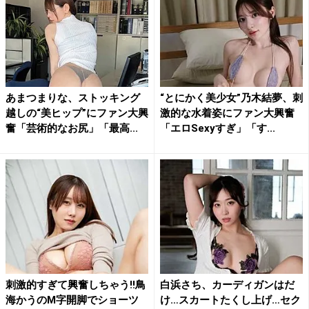
あまつまりな、ストッキング
“とにかく美少女”乃木結夢、刺
越しの“美ヒップ”にファン大興
激的な水着姿にファン大興奮
奮「芸術的なお尻」「最高...
「エロSexyすぎ」「す...
刺激的すぎて興奮しちゃう!!鳥
白浜さち、カーディガンはだ
海かうのM字開脚でショーツ
け…スカートたくし上げ…セク