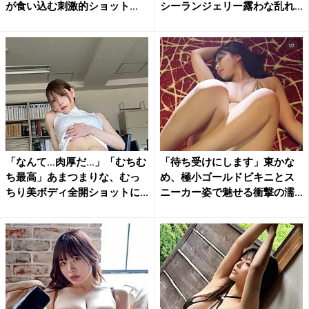
が食い込む刺激的ショット...
シーランジェリー露わな乱れ...
「なんて…肉厚だ…」「むちむ
「待ち受けにします」東かな
ち最高」あまつまりな、むっ
め、極小ゴールドビキニとス
ちり美ボディ全開ショットに...
ニーカー姿で魅せる衝撃の濡
れ...