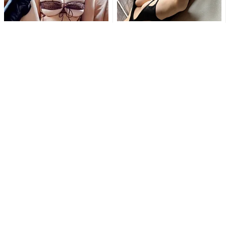
「刺激的で最高だよ」白川の
「ななな、なんじゃこりゃ!!
ぞみ、開脚ポーズで大胆ラン
す、スッゲェ!!」東雲うみの変
ジェリー姿公開にファン大興
形水着姿にファン釘付け...
奮