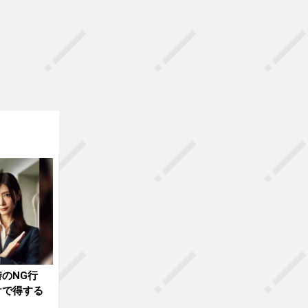
のNG行
けで得する