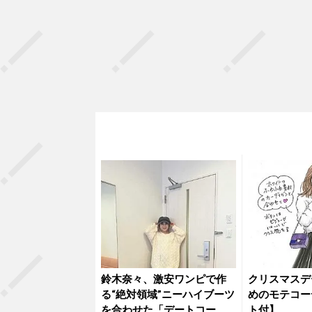
鈴木奈々、激安ワンピで作
クリスマスデ
る“絶対領域”ニーハイブーツ
めのモテコー
を合わせた「デートコー
ト付】