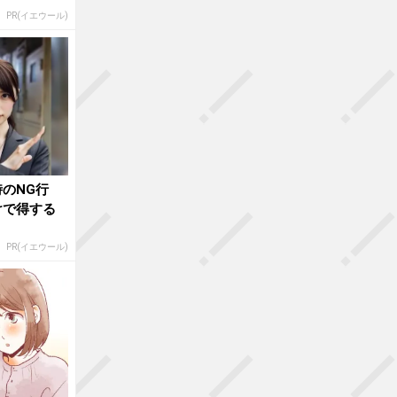
PR(イエウール)
のNG行
けで得する
PR(イエウール)