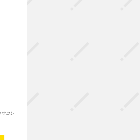
」
ハウコレ