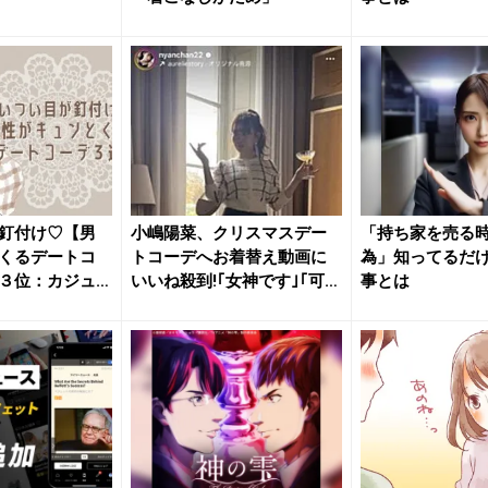
釘付け♡【男
小嶋陽菜、クリスマスデー
「持ち家を売る時
くるデートコ
トコーデへお着替え動画に
為」知ってるだ
３位：カジュ
いいね殺到!｢女神です｣｢可愛
事とは
す...