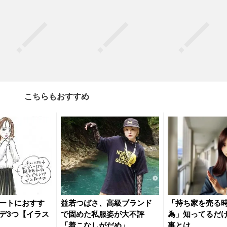
こちらもおすすめ
ートにおすす
益若つばさ、高級ブランド
「持ち家を売る時
デ3つ【イラス
で固めた私服姿が大不評
為」知ってるだ
「着こなしがだめ」
事とは