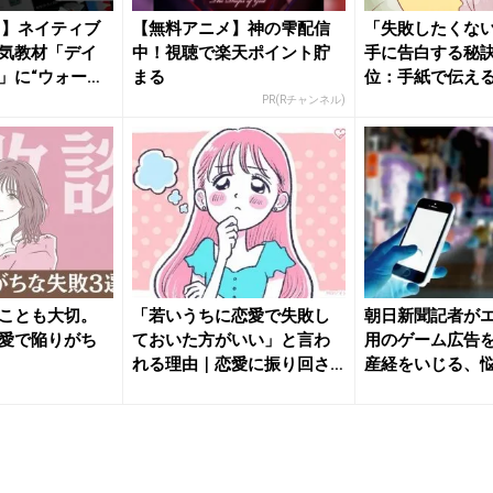
1】ネイティブ
【無料アニメ】神の雫配信
「失敗したくない.
気教材「デイ
中！視聴で楽天ポイント貯
手に告白する秘
」に“ウォーレ
まる
位：手紙で伝え
位：直...
PR(Rチャンネル)
ことも大切。
「若いうちに恋愛で失敗し
朝日新聞記者が
愛で陥りがち
ておいた方がいい」と言わ
用のゲーム広告
れる理由｜恋愛に振り回さ
産経をいじる、
れること...
実｜文◎...