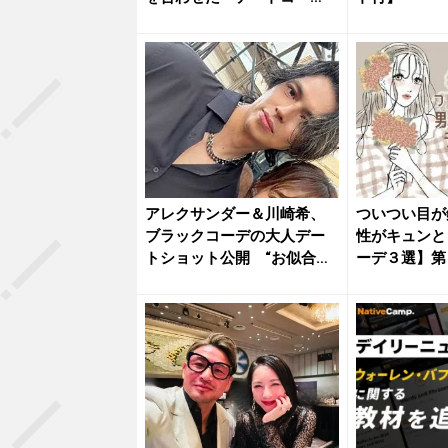
デ」が...
アレクサンダー＆川崎希、
ついつい目が
ブラックコーデの大人デー
性がキュンと
トショット公開 “お似合い
ーデ３選】第
夫婦”...
アルコー...