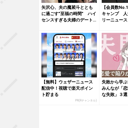
矢沢心、夫の魔裟斗ととも
【会員数No.
に過ごす”至福の時間” ハイ
キャンプ 人
センスすぎる夫婦のデート
リーニュース
コー...
ン...
【無料】ウェザーニュース
失敗から学ぶ
配信中！視聴で楽天ポイン
みんなが「恋
ト貯まる
な失敗」３選
PR(Rチャンネル)