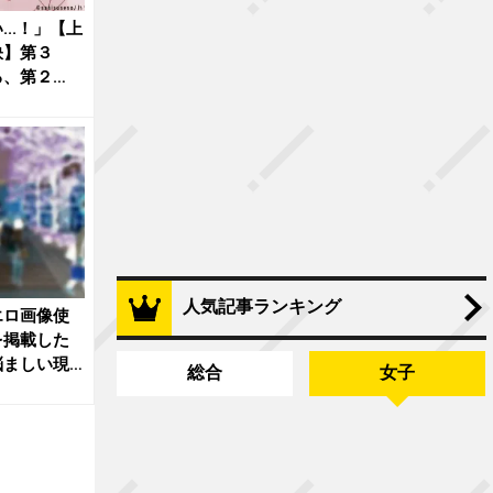
..！」【上
訣】第３
る、第２
人気記事ランキング
エロ画像使
を掲載した
悩ましい現
総合
女子