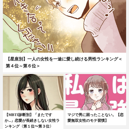
【星座別】一人の女性を一途に愛し続ける男性ランキング＜
第４位～第６位＞
【MBTI診断別】「またです
マジで男に困ったことない。【恋
か...」恋愛が長続きしない女性ラ
愛無双女性のモテ習慣】
ンキング〈第１位〜第３位〉