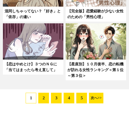
混同しちゃってない？「好き」と
【完全版】恋愛経験が少ない女性
「依存」の違い
のための「男性心理」
【恋はやめとけ】３つのＮＧに
【星座別】１０月後半、恋の転機
「当てはまったら考え直して」
が訪れる女性ランキング＜第１位
～第３位＞
1
2
3
4
5
次へ>>