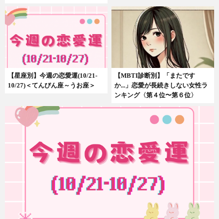
【星座別】今週の恋愛運(10/21-
【MBTI診断別】「またです
10/27)＜てんびん座～うお座＞
か...」恋愛が長続きしない女性ラ
ンキング〈第４位〜第６位〉