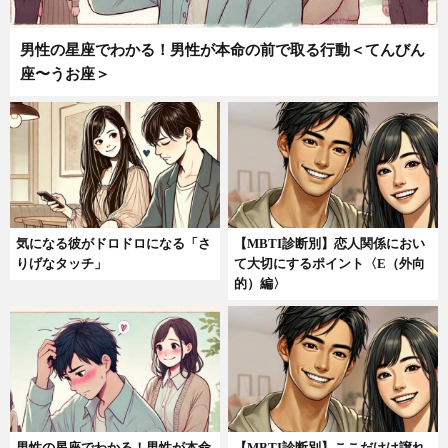
男性の星座でわかる！男性が本命の前で取る行動＜てんびん
座〜うお座＞
気になる彼がドロドロになる「さ
【MBTI診断別】恋人関係におい
りげなタッチ」
て大切にするポイント〈E（外向
的）編〉
男性の星座でわかる！男性が本命
【MBTI診断別】ここだけは譲れ