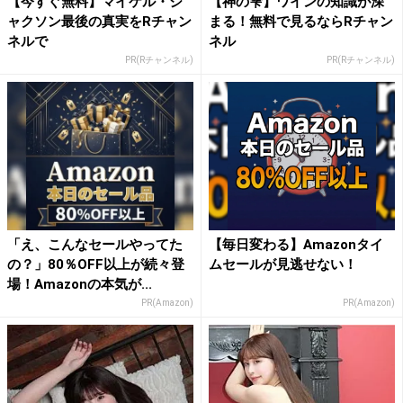
【今すぐ無料】マイケル・ジ
【神の雫】ワインの知識が深
ャクソン最後の真実をRチャン
まる！無料で見るならRチャン
ネルで
ネル
PR(Rチャンネル)
PR(Rチャンネル)
「え、こんなセールやってた
【毎日変わる】Amazonタイ
の？」80％OFF以上が続々登
ムセールが見逃せない！
場！Amazonの本気が...
PR(Amazon)
PR(Amazon)