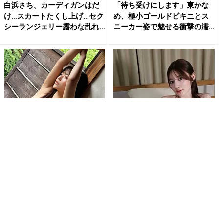
白浜さち、カーディガンはだ
「待ち受けにします」東かな
け…スカートたくし上げ…セク
め、極小ゴールドビキニとス
シーランジェリー露わな乱れ...
ニーカー姿で魅せる衝撃の濡
れ...
「ななな、なんじゃこりゃ!!
“とにかく美少女”乃木結夢、刺
す、スッゲェ!!」東雲うみの変
激的な水着姿にファン大興奮
形水着姿にファン釘付け...
「エロSexyすぎ」「す...