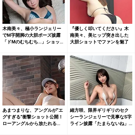
木南美々、極小ランジェリー
『優しく叩いてください』木
でM字開脚の大胆ポーズ披露
南美々、美ヒップ突き出した
「ドMのむちむち…」ショッ
大胆ショットでファンを魅了
ト...
あまつまりな、アングルが“エ
緒方咲、限界ギリギリのセク
グすぎる”衝撃ショット公開！
シーランジェリーで見事なS字
ローアングルから放たれる...
ライン披露「たまらないね」...