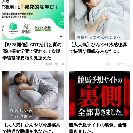
【8/25開催】CBT活用と質の
【大人気】ひんやり冷感寝具
高い探究学習で変わる！次期
で快適な睡眠をあなたに。
学習指導要領を見据えた...
PR(COMPASS)
PR(アイリスプラザ)
【大人気】ひんやり冷感寝具
競馬予想サイトの裏側、全部
で快適な睡眠をあなたに。
書きました。