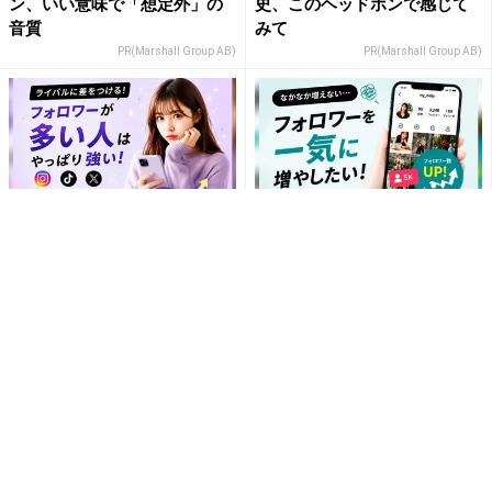
ン、いい意味で「想定外」の
史、このヘッドホンで感じて
音質
みて
PR(Marshall Group AB)
PR(Marshall Group AB)
SNSアカウントを着実に成
SNSアカウントを着実に成
長。実はみんなココ使ってま
長。実はみんなココ使ってま
す。
す。
PR(Dreaw合同会社)
PR(Dreaw合同会社)