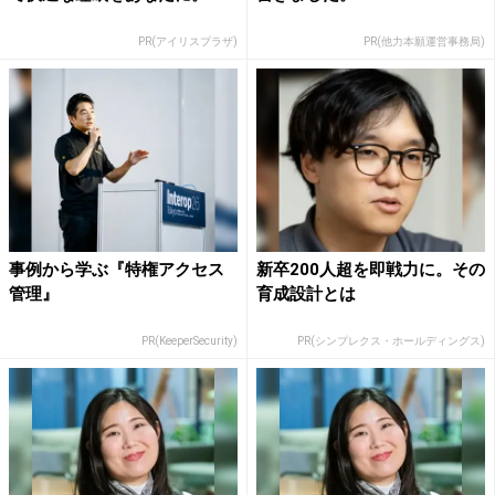
PR(アイリスプラザ)
PR(他力本願運営事務局)
事例から学ぶ『特権アクセス
新卒200人超を即戦力に。その
管理』
育成設計とは
PR(KeeperSecurity)
PR(シンプレクス・ホールディングス)