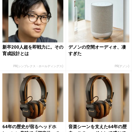
新卒200人超を即戦力に。その
デノンの空間オーディオ、凄
育成設計とは
すぎた
PR(シンプレクス・ホールディングス)
PR(デノン)
64年の歴史が宿るヘッドホ
音楽シーンを支えた64年の歴