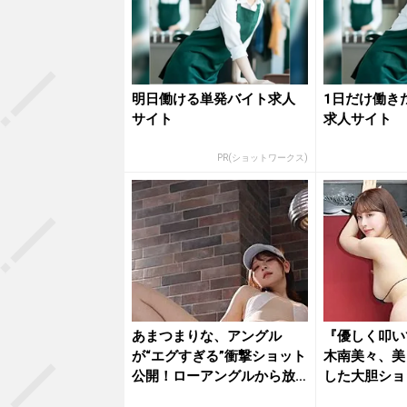
明日働ける単発バイト求人
1日だけ働き
サイト
求人サイト
PR(ショットワークス)
あまつまりな、アングル
『優しく叩い
が“エグすぎる”衝撃ショット
木南美々、美
公開！ローアングルから放
した大胆ショ
たれる...
を魅了