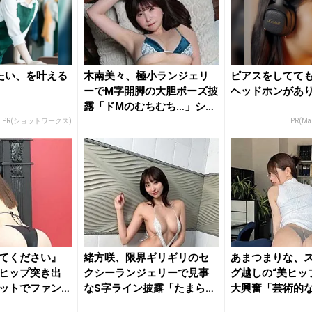
たい、を叶える
木南美々、極小ランジェリ
ピアスをしてて
ーでM字開脚の大胆ポーズ披
ヘッドホンがあ
露「ドMのむちむち…」ショ
ット...
PR(ショットワークス)
PR(Mar
てください』
緒方咲、限界ギリギリのセ
あまつまりな、
ヒップ突き出
クシーランジェリーで見事
グ越しの“美ヒッ
ットでファン
なS字ライン披露「たまらな
大興奮「芸術的
いね」...
「最高...