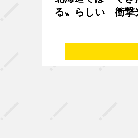
る〟らしい 衝撃光