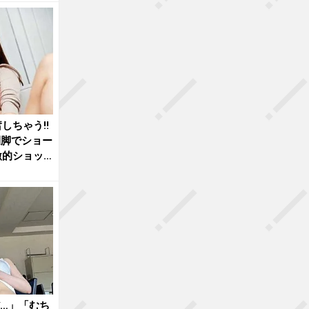
しちゃう!!
開脚でショー
激的ショッ
…」「むち