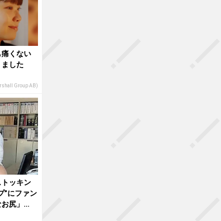
も痛くない
りました
shall Group AB)
ストッキン
プ”にファン
なお尻」