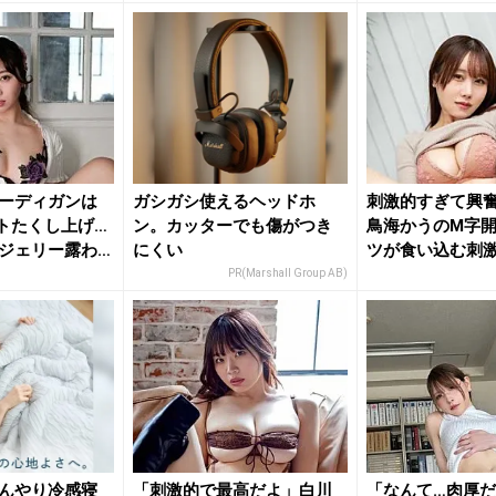
ーディガンは
ガシガシ使えるヘッドホ
刺激的すぎて興奮
トたくし上げ…
ン。カッターでも傷がつき
鳥海かうのM字
ジェリー露わ
にくい
ツが食い込む刺
ト...
PR(Marshall Group AB)
んやり冷感寝
「刺激的で最高だよ」白川
「なんて…肉厚だ