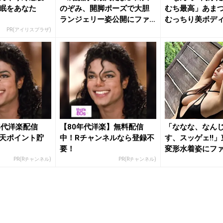
眠をあなた
のぞみ、開脚ポーズで大胆
むち最高」あま
ランジェリー姿公開にファ
むっちり美ボデ
ン大興奮
ットに...
PR(アイリスプラザ)
年代洋楽配信
【80年代洋楽】無料配信
「ななな、なんじ
天ポイント貯
中！Rチャンネルなら登録不
す、スッゲェ!!
要！
変形水着姿にファン
PR(Rチャンネル)
PR(Rチャンネル)