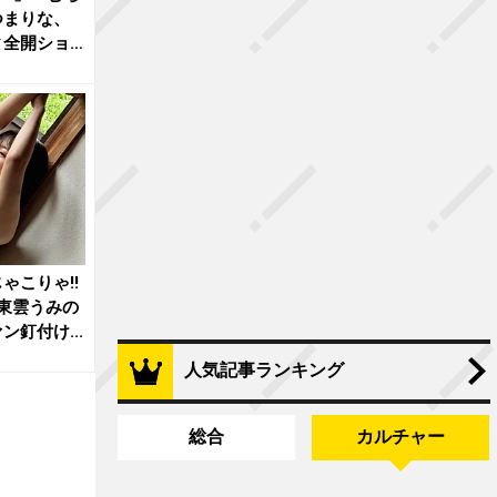
つまりな、
ィ全開ショ
ゃこりゃ!!
」東雲うみの
釘付け...
人気記事ランキング
総合
カルチャー