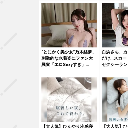
“とにかく美少女”乃木結夢、
白浜さち、カ
刺激的な水着姿にファン大
だけ…スカー
興奮「エロSexyすぎ」
セクシーラン
「す...
な乱れ...
【大人気】ひんやり冷感寝
【大人気】ひ