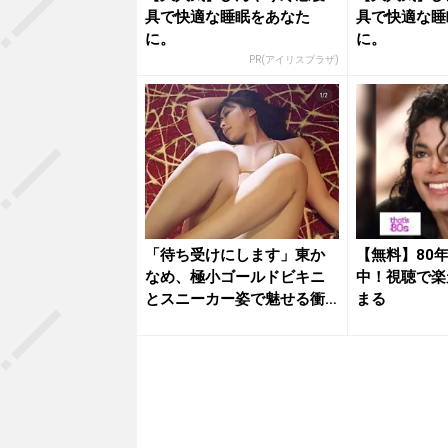
具で快適な睡眠をあなた
具で快適な睡
に。
に。
PR(アイリスプラザ)
「待ち受けにします」東か
【無料】80
なめ、極小ゴールドビキニ
中！視聴で楽
とスニーカー姿で魅せる衝
まる
撃の濡れ...