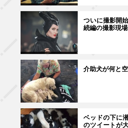
ついに撮影開
続編の撮影現場
介助犬が何と空
ベッドの下に
のツイートが