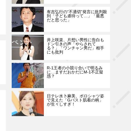
有吉弘行の“不適切”発言に批判殺
到「子ども虐待って…」「最悪
だと思った」
井上咲楽、片想い男性に告白も
ドン引きの声「やらされて
る？」「ワンチャン男だ」相手
にも批判
R-1王者の小競り合いで明るみ
に…ますだおかだにM-1不正疑
惑？
日テレ水卜麻美、ポロシャツ姿
で見えた「Gバスト肌着の柄」
が生々しすぎ！