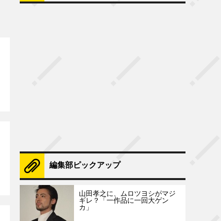
編集部ピックアップ
山田孝之に、ムロツヨシがマジ
ギレ？「一作品に一回大ゲン
カ」