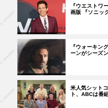
『ウエストワ
画版 『ソニッ
『ウォーキン
ーンがシーズン
米人気シット
ト、ABCは番