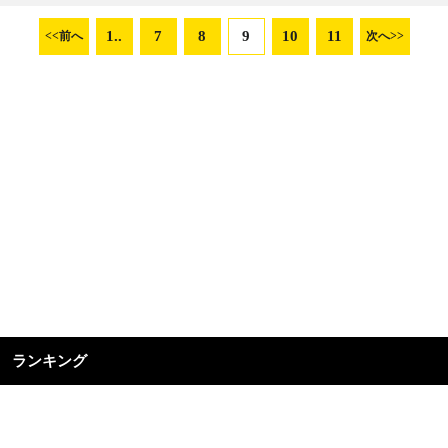
1..
7
8
9
10
11
<<前へ
次へ>>
ランキング