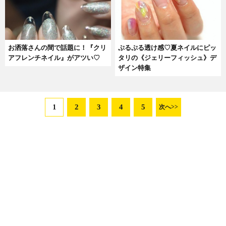
お洒落さんの間で話題に！『クリ
ぷるぷる透け感♡夏ネイルにピッ
アフレンチネイル』がアツい♡
タリの《ジェリーフィッシュ》デ
ザイン特集
1
2
3
4
5
次へ>>