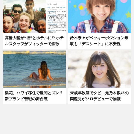
高橋大輔が“彼”とホテルに!? ホテ
鈴木奈々がベッキーポジション奪
ルスタッフがツィッターで拡散
取も「デスシート」に不安視
梨花、ハワイ移住で世間とズレ？
未成年飲酒でクビ…元乃木坂46の
新ブランド苦戦の舞台裏
問題児がソロデビューで物議