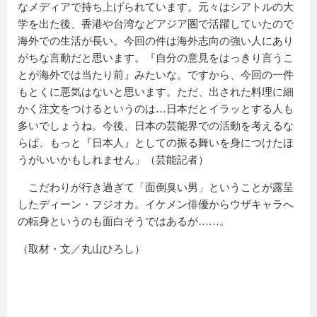
なメディアで持ち上げられています。元々はシアトルの大
学を出た後、香港や台湾などアジア圏で活躍していたので
海外での生活が長い。今回の件は海外志向の強い人にあり
がちな言動だと思います。『自分の意見をはっきり言うこ
とが海外では当たり前』みたいな。ですから、今回の一件
もとくに悪気はないと思います。ただ、出された料理に細
かく注文をつけるというのは…日本だとイラッとする人も
多いでしょうね。今後、日本の芸能界での活動を考えるな
らば、もっと『日本人』としての振る舞いを身につけたほ
うがいいかもしれません」（芸能記者）
こだわりが行き過ぎて「面倒臭い男」ということが露呈
したディーン・フジオカ。イケメン俳優からウザキャラへ
の転身というのも面白そうではあるが……。
（取材・文／丸山ひろし）