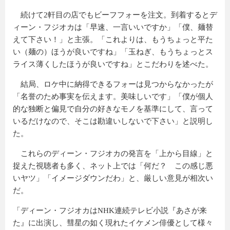
続けて2軒目の店でもビーフフォーを注文。到着するとデ
ィーン・フジオカは「早速、一言いいですか」「僕、麺替
えて下さい！」と主張。「これよりは、もうちょっと平た
い（麺の）ほうが良いですね」「玉ねぎ、もうちょっとス
ライス薄くしたほうが良いですね」とこだわりを述べた。
結局、ロケ中に納得できるフォーは見つからなかったが
「名誉のため事実を伝えます。美味しいです」「僕が個人
的な独断と偏見で自分の好きなモノを基準にして、言って
いるだけなので、そこは勘違いしないで下さい」と説明し
た。
これらのディーン・フジオカの発言を「上から目線」と
捉えた視聴者も多く、ネット上では「何だ？ この感じ悪
いヤツ」「イメージダウンだわ」と、厳しい意見が相次い
だ。
「ディーン・フジオカはNHK連続テレビ小説『あさが来
た』に出演し、彗星の如く現れたイケメン俳優として様々