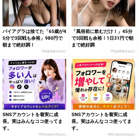
バイアグラは捨てた「65歳が4
「風俗前に飲むだけ！」45分
5分で3回戦も余裕」980円で
で3回戦も余裕！1日31円で朝
朝まで絶好調！
まで絶好調
PR(健商株式会社)
PR(健商株式会社)
SNSアカウントを着実に成
SNSアカウントを着実に成
長。実はみんなココ使ってま
長。実はみんなココ使ってま
す。
す。
PR(Dreaw合同会社)
PR(Dreaw合同会社)