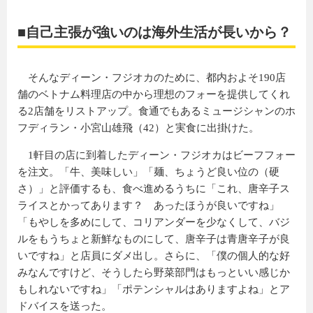
■自己主張が強いのは海外生活が長いから？
そんなディーン・フジオカのために、都内およそ190店
舗のベトナム料理店の中から理想のフォーを提供してくれ
る2店舗をリストアップ。食通でもあるミュージシャンのホ
フディラン・小宮山雄飛（42）と実食に出掛けた。
1軒目の店に到着したディーン・フジオカはビーフフォー
を注文。「牛、美味しい」「麺、ちょうど良い位の（硬
さ）」と評価するも、食べ進めるうちに「これ、唐辛子ス
ライスとかってあります？ あったほうが良いですね」
「もやしを多めにして、コリアンダーを少なくして、バジ
ルをもうちょと新鮮なものにして、唐辛子は青唐辛子が良
いですね」と店員にダメ出し。さらに、「僕の個人的な好
みなんですけど、そうしたら野菜部門はもっといい感じか
もしれないですね」「ポテンシャルはありますよね」とア
ドバイスを送った。