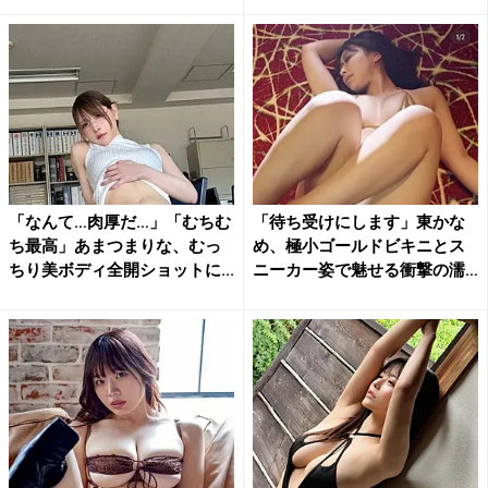
「なんて…肉厚だ…」「むちむ
「待ち受けにします」東かな
ち最高」あまつまりな、むっ
め、極小ゴールドビキニとス
ちり美ボディ全開ショットに...
ニーカー姿で魅せる衝撃の濡
れ...