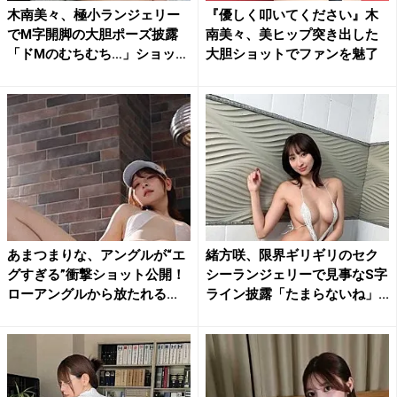
木南美々、極小ランジェリー
『優しく叩いてください』木
でM字開脚の大胆ポーズ披露
南美々、美ヒップ突き出した
「ドMのむちむち…」ショッ
大胆ショットでファンを魅了
ト...
あまつまりな、アングルが“エ
緒方咲、限界ギリギリのセク
グすぎる”衝撃ショット公開！
シーランジェリーで見事なS字
ローアングルから放たれる...
ライン披露「たまらないね」...