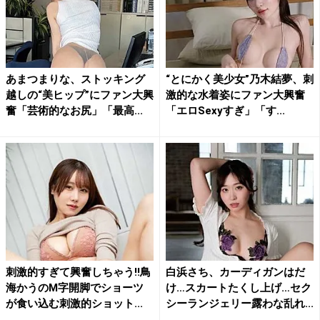
あまつまりな、ストッキング
“とにかく美少女”乃木結夢、刺
越しの“美ヒップ”にファン大興
激的な水着姿にファン大興奮
奮「芸術的なお尻」「最高...
「エロSexyすぎ」「す...
刺激的すぎて興奮しちゃう!!鳥
白浜さち、カーディガンはだ
海かうのM字開脚でショーツ
け…スカートたくし上げ…セク
が食い込む刺激的ショット...
シーランジェリー露わな乱れ...