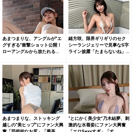
あまつまりな、アングルが“エ
緒方咲、限界ギリギリのセク
グすぎる”衝撃ショット公開！
シーランジェリーで見事なS字
ローアングルから放たれる...
ライン披露「たまらないね」...
あまつまりな、ストッキング
“とにかく美少女”乃木結夢、刺
越しの“美ヒップ”にファン大興
激的な水着姿にファン大興奮
奮「芸術的なお尻」「最高...
「エロSexyすぎ」「す...