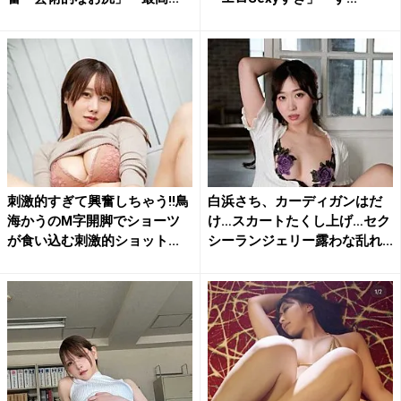
刺激的すぎて興奮しちゃう!!鳥
白浜さち、カーディガンはだ
海かうのM字開脚でショーツ
け…スカートたくし上げ…セク
が食い込む刺激的ショット...
シーランジェリー露わな乱れ...