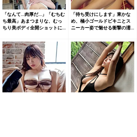
「なんて…肉厚だ…」「むちむ
「待ち受けにします」東かな
ち最高」あまつまりな、むっ
め、極小ゴールドビキニとス
ちり美ボディ全開ショットに...
ニーカー姿で魅せる衝撃の濡
れ...
「刺激的で最高だよ」白川の
「ななな、なんじゃこりゃ!!
ぞみ、開脚ポーズで大胆ラン
す、スッゲェ!!」東雲うみの変
ジェリー姿公開にファン大興
形水着姿にファン釘付け...
奮