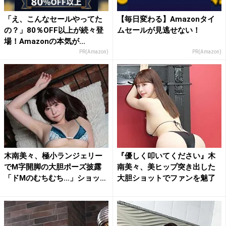
「え、こんなセールやってた
【毎日変わる】Amazonタイ
の？」80％OFF以上が続々登
ムセールが見逃せない！
場！Amazonの本気が...
PR(Amazon)
PR(Amazon)
木南美々、極小ランジェリー
『優しく叩いてください』木
でM字開脚の大胆ポーズ披露
南美々、美ヒップ突き出した
「ドMのむちむち…」ショッ
大胆ショットでファンを魅了
ト...