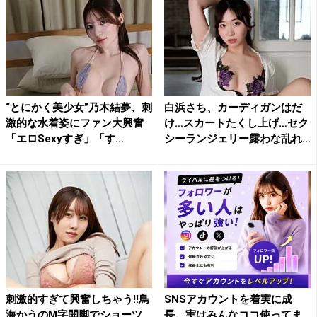
“とにかく美少女”乃木結夢、刺
白浜さち、カーディガンはだ
激的な水着姿にファン大興奮
け…スカートたくし上げ…セク
「エロSexyすぎ」「す...
シーランジェリー露わな乱れ...
刺激的すぎて興奮しちゃう!!鳥
SNSアカウントを着実に成
海かうのM字開脚でショーツ
長。実はみんなココ使ってま