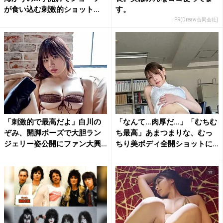
が食い込む刺激的ショット...
す。
PR(Dreaw合同会社)
「刺激的で最高だよ」白川の
「なんて…肉厚だ…」「むちむ
ぞみ、開脚ポーズで大胆ラン
ち最高」あまつまりな、むっ
ジェリー姿公開にファン大興
ちり美ボディ全開ショットに...
奮