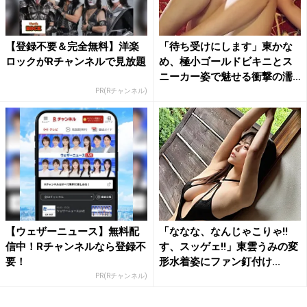
【登録不要＆完全無料】洋楽
「待ち受けにします」東かな
ロックがRチャンネルで見放題
め、極小ゴールドビキニとス
ニーカー姿で魅せる衝撃の濡
れ...
PR(Rチャンネル)
【ウェザーニュース】無料配
「ななな、なんじゃこりゃ!!
信中！Rチャンネルなら登録不
す、スッゲェ!!」東雲うみの変
要！
形水着姿にファン釘付け...
PR(Rチャンネル)