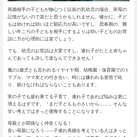
再婚相手の子どもが物心つく以前の乳幼児の場合、実母の
記憶がないので楽だと思うかもしれません。確かに、子ど
もは幼ければ幼いほど順応力が高いですし、思春期の、難
しい年ごろの子どもを相手にするよりは幼い子どものお世
話に方が心理的には楽でしょう。
でも、幼児のお世話は大変ですし、連れ子がたとえ赤ちゃ
んであっても決して楽なんてできません！
魔の2歳児とも言われるイヤイヤ期、幼稚園・保育園でのト
ラブル、ママ友との付き合い、時には嫌われる覚悟で叱
り、躾けなければならないこともあります。
実の子でも疲れ果てる子育て、連れ子であれば悩みは更に
増えるはずです。「まだ子どもも小さいから……」そんな
甘い考えではきっと後悔することになります。
母親とか関係なく仲良くなる！
良い母親になろう――子連れ再婚を考えている人はきっと