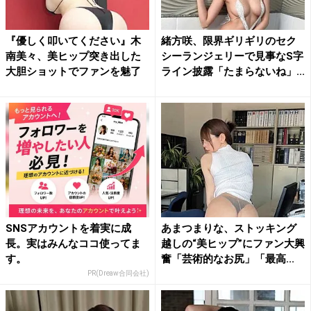
『優しく叩いてください』木
緒方咲、限界ギリギリのセク
南美々、美ヒップ突き出した
シーランジェリーで見事なS字
大胆ショットでファンを魅了
ライン披露「たまらないね」...
SNSアカウントを着実に成
あまつまりな、ストッキング
長。実はみんなココ使ってま
越しの“美ヒップ”にファン大興
す。
奮「芸術的なお尻」「最高...
PR(Dreaw合同会社)