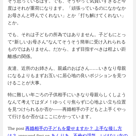
そう思っているはず。でも、そうやって気負いすぎると今
度はそれが重荷になります。「頑張っているのになかなか
お母さんと呼んでくれない」とか「打ち解けてくれない」
とか。
でも、それは子どもの所為ではありません。子どもにとっ
て“新しいお母さん”なんてそうそう簡単に受け入れられる
ものではありません。だから、まず目指すべきは程よい距
離感の関係。
友達、近所のお姉さん、親戚のおばさん……いきなり母親
になるよりもまずお互いに居心地の良いポジションを見つ
けることが大事。
特に難しい年ごろの子供相手にいきなり母親らしくしよう
なんて考えてはダメ！ゆっくり焦らずに心地よい立ち位置
を見つけられるか否か――再婚相手の子どもと上手くやっ
て行けるか否かはここにかかっています。
The post
再婚相手の子どもを愛せますか？ 上手な接し方
は？
appeared first on
あんりあ - 不倫や浮気、いけない女の