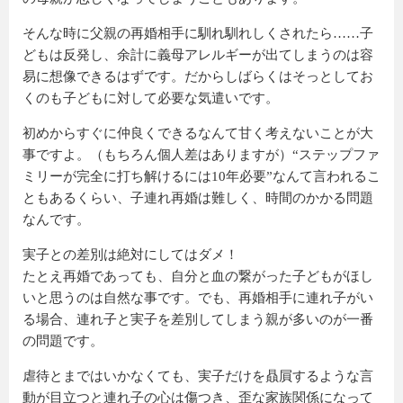
そんな時に父親の再婚相手に馴れ馴れしくされたら……子
どもは反発し、余計に義母アレルギーが出てしまうのは容
易に想像できるはずです。だからしばらくはそっとしてお
くのも子どもに対して必要な気遣いです。
初めからすぐに仲良くできるなんて甘く考えないことが大
事ですよ。（もちろん個人差はありますが）“ステップファ
ミリーが完全に打ち解けるには10年必要”なんて言われるこ
ともあるくらい、子連れ再婚は難しく、時間のかかる問題
なんです。
実子との差別は絶対にしてはダメ！
たとえ再婚であっても、自分と血の繋がった子どもがほし
いと思うのは自然な事です。でも、再婚相手に連れ子がい
る場合、連れ子と実子を差別してしまう親が多いのが一番
の問題です。
虐待とまではいかなくても、実子だけを贔屓するような言
動が目立つと連れ子の心は傷つき、歪な家族関係になって