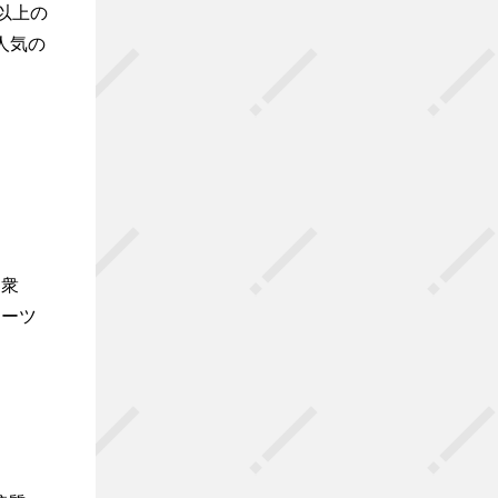
年以上の
人気の
民衆
イーツ