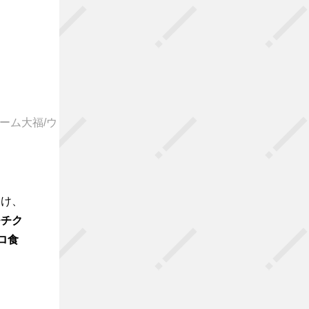
ーム大福/ウ
受け、
モチク
ロ食