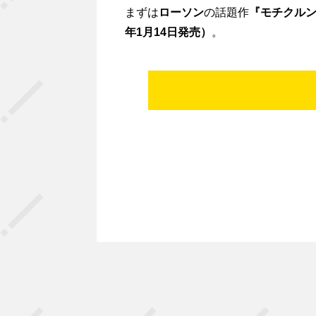
まずは
ローソン
の話題作
『モチクルン
年1月14日発売）
。