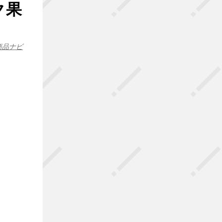
ク果
商品ナビ