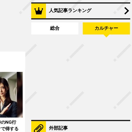
人気記事ランキング
総合
カルチャー
のNG行
外部記事
けで得する