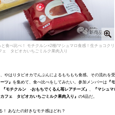
と食べ比べ！ モチクルン×2種/マシュマロ食感！生チョコクリ
フェ タピオカいちごミルク果肉入り
は、やはりタピオカでんぷんによるもちもち食感。その流れを
イーツ』
を集めて、食べ比べをしてみたい。参加メンバーは
『
』『モチクルン -おもちでくるん苺レアチーズ』
、
『マシュマ
チカフェ タピオカいちごミルク果肉入り』
の4品だ。
る！ あなたの好きなモチ感はどれ？