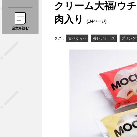
クリーム大福/ウ
肉入り
(1/4ページ)
全文を読む
タグ：
食べくらべ
苺レアチーズ
プリンケ