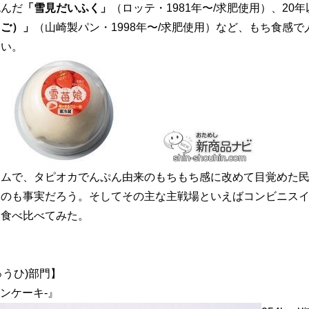
包んだ
「雪見だいふく」
（ロッテ・1981年〜/求肥使用）、20
ちご）」
（山崎製パン・1998年〜/求肥使用）など、もち食感で
ない。
ームで、タピオカでんぷん由来のもちもち感に改めて目覚めた
るのも事実だろう。そしてその主な主戦場といえばコンビニス
を食べ比べてみた。
ゅうひ)部門】
ンケーキ-』