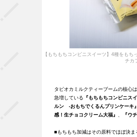
【もちもちコンビニスイーツ】4種をもちっ
チカ
タピオカミルクティーブームの核心
急増している
『もちもちコンビニス
ルン -おもちでくるんプリンケーキ
感！生チョコクリーム大福』
、
『ウ
■もちもち加減はその原料でほぼ決ま