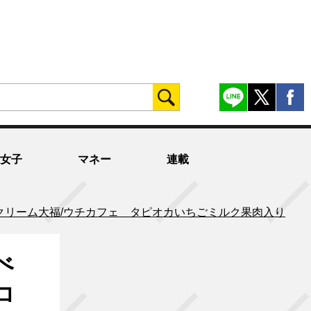
女子
マネー
連載
クリーム大福/ウチカフェ タピオカいちごミルク果肉入り
べ
コ