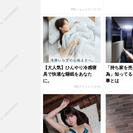
PR(ショットワークス)
【大人気】ひんやり冷感寝
「持ち家を売
具で快適な睡眠をあなた
為」知ってる
に。
事とは
PR(アイリスプラザ)