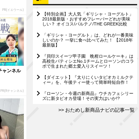
PR(イエウール)
【特別企画】大人気「ギリシャ・ヨーグルト」
2018最新版・おすすめフレーバーどれが美味
しい？ オイコス/パルテノ/THE GREEK比較
「ギリシャ・ヨーグルト」は、どれが一番美味
しいのか？ 一挙に食べ比べてみた！ 【2018年
最新版】
『貝印スイーツ甲子園 晩柑ロールケーキ』は
高校生パティシエNo.1チームとローソンのコラ
ボで生まれた郷土愛入りスイーツ！
チャンネル
【ダイエット】『太りにくいタピオカミルクテ
ィー』を、午後ティー使って簡単時短自作！
PR(Rチャンネル)
『ローソン・今週の新商品』ウチカフェシリー
ズに新タピオカ登場！その実力はいか!?
おためし新商品ナビの記事一覧