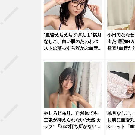
”血管えちえちすぎんよ”桃月
小日向ななせ
なしこ、白い肌のたわわバ
出た"最強H
ストの薄っすら浮かぶ血管
歓喜｢血管た
にフ...
し...
やしろじゅり。自然体でも
桃月なしこ、
主張が抑えられない“天然Iカ
お胸に血管丸
ップ” 『非の打ち所がない
ショット「血
パ...
い」「禁...