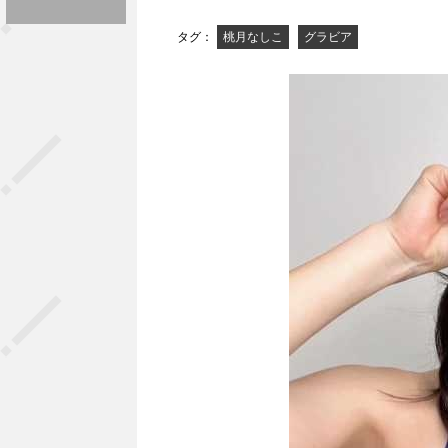
タグ：
桃月なしこ
グラビア