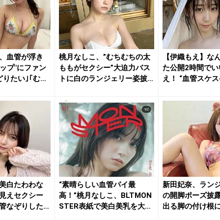
、血管が浮き
桃月なしこ、”むちむちの太
【伊織もえ】なん
カップ"にファン
ももがセクシー”大迫力バス
た公開2時間でい
どりたい｣｢む
トに白のランジェリー姿披
え！ “血管スケスケ
露
美白たわわな
“素晴らしい血管パイ最
新田妃奈、ラン
見えセクシー
高！”桃月なしこ、BLTMON
の開脚ポーズ披
管なぞりした
STER表紙で美白美乳を大
出る脚の付け根
胆...
興奮