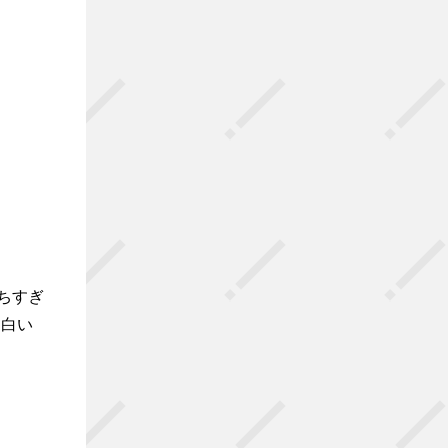
ちすぎ
、白い