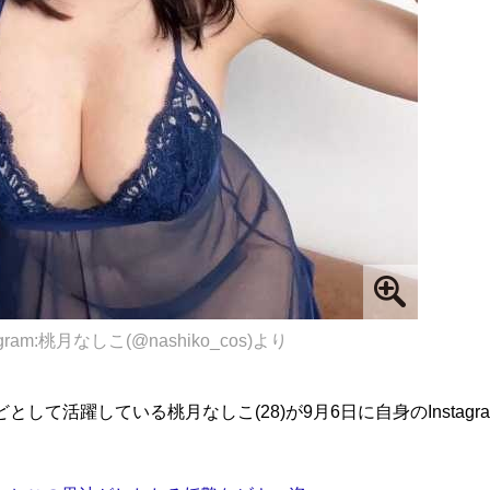
agram:桃月なしこ(@nashiko_cos)より
して活躍している桃月なしこ(28)が9月6日に自身のInstagr