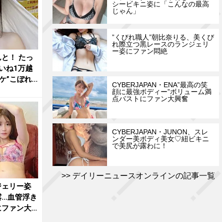
シービキニ姿に「こんなの最高
じゃん」
”くびれ職人”朝比奈りる、美くび
れ際立つ黒レースのランジェリ
ー姿にファン悶絶
と！ たっ
いね1万越
”こぼれ...
CYBERJAPAN・ENA”最高の笑
顔に最強ボディー”ボリューム満
点バストにファン大興奮
CYBERJAPAN・JUNON、スレ
ンダー美ボディ美女♡紐ビキニ
で美尻が露わに！
デイリーニュースオンラインの記事一覧
ジェリー姿
露…血管浮き
にファン大