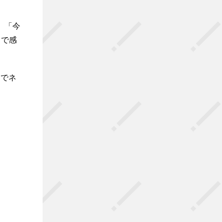
。「今
 で感
クでネ