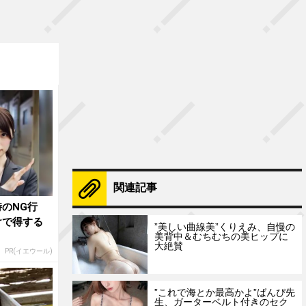
関連記事
のNG行
けで得する
”美しい曲線美”くりえみ、自慢の
美背中＆むちむちの美ヒップに
大絶賛
PR(イエウール)
”これで海とか最高かよ”ばんぴ先
生、ガーターベルト付きのセク